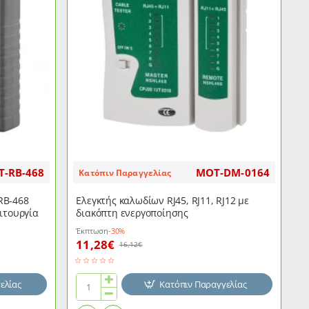
PoE
για
μέτρηση
μήκους
καλωδίων
από
2.5m
έως
500m
-RB-468
MOT-DM-0164
Κατόπιν Παραγγελίας
RB-468
Ελεγκτής καλωδίων RJ45, RJ11, RJ12 με
ειτουργία
διακόπτη ενεργοποίησης
Έκπτωση
-30%
11,28€
16,12€
ελίας
Κατόπιν Παραγγελίας
Ελεγκτής
καλωδίων