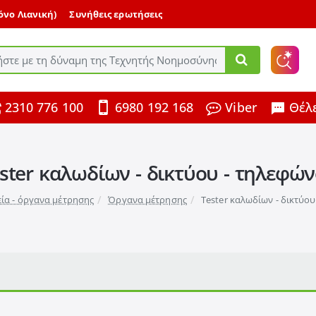
μόνο Λιανική)
Συνήθεις ερωτήσεις
ε
2310 776 100
6980 192 168
Viber
Θέλε
ης
ster καλωδίων - δικτύου - τηλεφώ
ία - όργανα μέτρησης
Όργανα μέτρησης
Tester καλωδίων - δικτύο