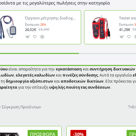
ροϊόντα με τις μεγαλύτερες πωλήσεις στην κατηγορία
Όργανο μέτρησης διαδοχής φάσεων PI-8030 SMART SENSOR 200-480V(3 ΦΑΣΕΙΣ AC) 20-400Hz
Έκπτωση
-28%
Έκπτωση
-
24,02€
41,28€
33,36€
5
τύου
είναι απαραίτητα για την
εγκατάσταση
και
συντήρηση δικτυακών
λωδίων
,
ελεγκτές καλωδίων
και
πινέζες σύνδεσης
. Αυτά τα εργαλεία
ε
ς
τη
δημιουργία
αξιόπιστων
και
αποδοτικών δικτύων
. Είτε πρόκειται γ
αραίτητα
για την επίτευξη
υψηλής ποιότητας συνδέσεων
.
Σύγκριση Προϊόντων
Ταξι
ΠΡΟΣΦΟΡΆ
-30%
ΠΡ