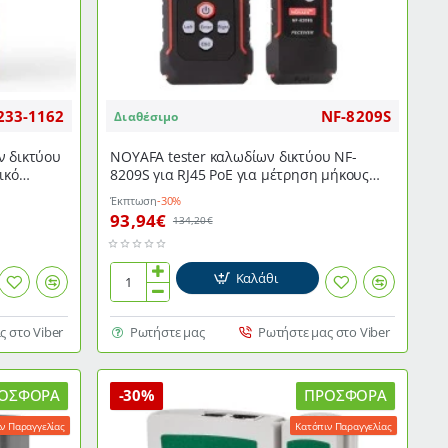
σκοτάδι
233-1162
NF-8209S
Διαθέσιμο
ν δικτύου
NOYAFA tester καλωδίων δικτύου NF-
ικό
8209S για RJ45 PoE για μέτρηση μήκους
καλωδίων από 2.5m έως 500m
Έκπτωση
-30%
93,94€
134,20€
Καλάθι
NOYAFA
tester
καλωδίων
ς στο Viber
Ρωτήστε μας
Ρωτήστε μας στο Viber
δικτύου
NF-
8209S
ΟΣΦΟΡΆ
-30%
ΠΡΟΣΦΟΡΆ
για
ν Παραγγελίας
Κατόπιν Παραγγελίας
RJ45