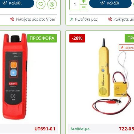
Καλάθι
Καλάθι
ΔΟΚΙΜΑΣΤΗΣ(TESTER)
ΚΑΛΩΔΙΩΝ
ΔΙΚΤΥΟΥ
Ρωτήστε μας στο Viber
Ρωτήστε μας
Ρωτήστε μα
GOOBAY
93010
ΓΙΑ
ΠΡΟΣΦΟΡΆ
-28%
ΠΡ
ΚΑΛΩΔΙΑ
Εξαντ
RJ11
RJ12
RJ45
ΚΑΙ
BNC
ΜΕ
8
ΕΝΔΕΙΞΕΙΣ
L
UT691-01
722-0
Διαθέσιμο