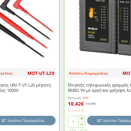
σχεδιασμό
και
λαβή
MOT-UT-L20
MOT
γγελίας
Κατόπιν Παραγγελίας
σης UNI-T UT-L20 μέγιστη
Ελεγκτής τηλεφωνικής γραμμής 
ίας 1000V
REBEL 9V με αργή και γρήγορη λ
Έκπτωση
-30%
10,42€
14,88€
Κατόπιν Παραγγελίας
Κατόπιν Παραγγ
Ελεγκτής
τηλεφωνικής