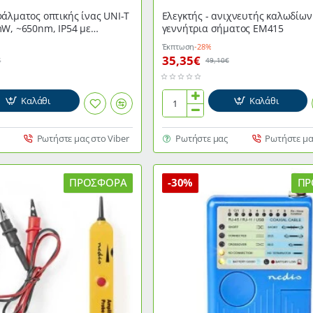
άλματος οπτικής ίνας UNI-T
Ελεγκτής - ανιχνευτής καλωδίων
W, ~650nm, IP54 με
γεννήτρια σήματος EM415
μενη μπαταρία λιθίου
Έκπτωση
-28%
35,35€
€
49,10€
Καλάθι
Καλάθι
Ελεγκτής
-
ανιχνευτής
Ρωτήστε μας στο Viber
Ρωτήστε μας
Ρωτήστε μα
καλωδίων
με
γεννήτρια
ΠΡΟΣΦΟΡΆ
-30%
ΠΡ
σήματος
EM415
ενη