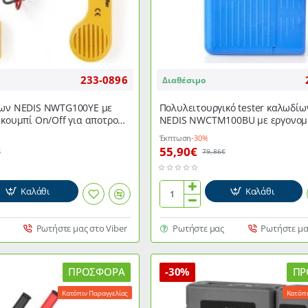
233-0896
Διαθέσιμο
νων NEDIS NWTG100YE με
Πολυλειτουργικό tester καλωδίω
 κουμπί On/Off για αποτροπή
NEDIS NWCTM100BU με εργονομ
ης μπαταρίας
σχεδιασμό και λαβή
Έκπτωση
-30%
55,90€
€
79,86€
Καλάθι
Καλάθι
Πολυλειτουργικό
tester
καλωδίων
Ρωτήστε μας στο Viber
Ρωτήστε μας
Ρωτήστε μα
δικτύου
NEDIS
NWCTM100BU
ΠΡΟΣΦΟΡΆ
-30%
ΠΡ
με
Κατόπιν Παραγγελίας
Κατόπι
εργονομικό