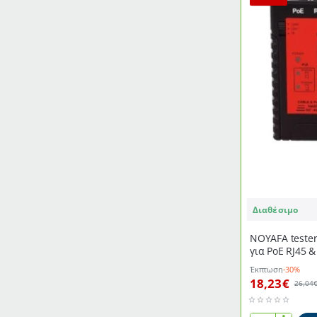
Διαθέσιμο
NOYAFA tester
για PoE RJ45 &
λειτουργίας
Έκπτωση
-30%
18,23€
26,04