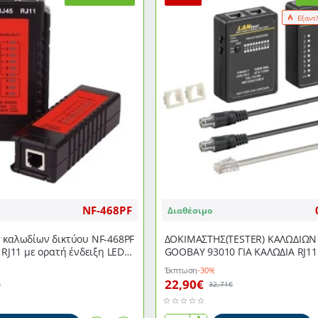
Εξαντ
NF-468PF
Διαθέσιμο
 καλωδίων δικτύου NF-468PF
ΔΟΚΙΜΑΣΤΗΣ(TESTER) ΚΑΛΩΔΙΩΝ
 RJ11 με ορατή ένδειξη LED
GOOBAY 93010 ΓΙΑ ΚΑΛΩΔΙΑ RJ11 
ΚΑΙ BNC ΜΕ 8 ΕΝΔΕΙΞΕΙΣ L
Έκπτωση
-30%
22,90€
€
32,71€