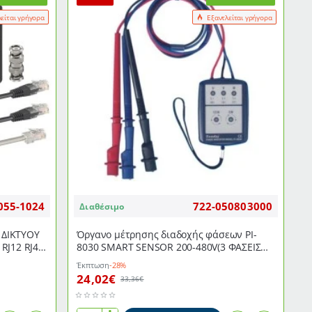
λείται γρήγορα
Εξαντλείται γρήγορα
055-1024
722-050803000
Διαθέσιμο
 ΔΙΚΤΥΟΥ
Όργανο μέτρησης διαδοχής φάσεων PI-
RJ12 RJ45
8030 SMART SENSOR 200-480V(3 ΦΑΣΕΙΣ
AC) 20-400Hz
Έκπτωση
-28%
24,02€
33,36€