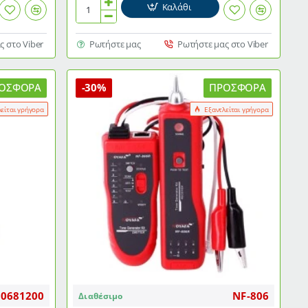
Καλάθι
Όργανο
μέτρησης
διαδοχής
ς στο Viber
Ρωτήστε μας
Ρωτήστε μας στο Viber
φάσεων
PI-
8030
ΟΣΦΟΡΆ
-30%
ΠΡΟΣΦΟΡΆ
SMART
λείται γρήγορα
Εξαντλείται γρήγορα
SENSOR
200-
480V(3
ΦΑΣΕΙΣ
AC)
20-
400Hz
50681200
NF-806
Διαθέσιμο