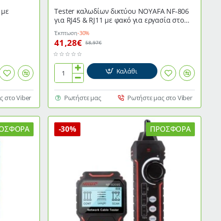
 με
Τester καλωδίων δικτύου NOYAFA NF-806
για RJ45 & RJ11 με φακό για εργασία στο
σκοτάδι
Έκπτωση
-30%
41,28€
58,97€
Καλάθι
Τester
καλωδίων
δικτύου
ς στο Viber
Ρωτήστε μας
Ρωτήστε μας στο Viber
NOYAFA
NF-
806
ΟΣΦΟΡΆ
-30%
ΠΡΟΣΦΟΡΆ
για
RJ45
&
RJ11
με
φακό
για
εργασία
στο