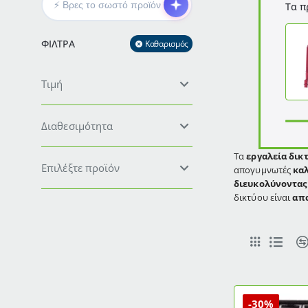
Τα π
ΦΊΛΤΡΑ
Καθαρισμός
Τιμή
Διαθεσιμότητα
Τα
εργαλεία δικ
Επιλέξτε προϊόν
απογυμνωτές
κα
διευκολύνοντα
δικτύου είναι
απ
-30%