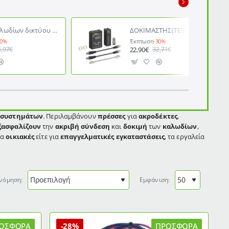
Τester καλωδίων δικτύου NOYAFA NF-806 για RJ45 & RJ11 με φακό για εργασία στο σκοτάδι
ΔΟΚΙΜΑΣΤΗΣ(TESTER) ΚΑΛΩΔΙΩΝ ΔΙΚΤΥΟΥ GOOBAY 93010 ΓΙΑ ΚΑΛΩΔΙΑ RJ11 RJ12 RJ45 ΚΑΙ BNC ΜΕ 8 ΕΝΔΕΙΞΕΙΣ L
30%
Έκπτωση
-30%
22,90€
8,97€
32,71€
 συστημάτων
. Περιλαμβάνουν
πρέσσες
για
ακροδέκτες
,
ξασφαλίζουν
την
ακριβή σύνδεση
και
δοκιμή
των
καλωδίων
,
ια
οικιακές
είτε για
επαγγελματικές εγκαταστάσεις
, τα εργαλεία
νόμηση:
Εμφάνιση:
ΟΣΦΟΡΆ
-28%
ΠΡΟΣΦΟΡΆ