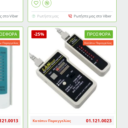
RJ45,
RJ11,
ς στο Viber
Ρωτήστε μας
Ρωτήστε μας στο Viber
RJ12
με
διακόπτη
ενεργοποίησης
ΟΣΦΟΡΆ
-25%
ΠΡΟΣΦΟΡΆ
ν Παραγγελίας
Κατόπιν Παραγγελίας
121.0013
01.121.0023
Κατόπιν Παραγγελίας