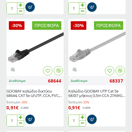
GΟOBAY
GΟOBAY
καλώδιο
καλώδιο
δικτύου
δικτύου
-30%
ΠΡΟΣΦΟΡΆ
-30%
ΠΡΟΣΦΟΡΆ
68336,
68338,
CAT
CAT
5e
5e
U/UTP,
U/UTP,
CCA,
CCA,
PVC,
PVC,
0,5m,
0.5m,
κίτρινο
πράσινο
68644
68337
Διαθέσιμο
Διαθέσιμο
GΟOBAY καλώδιο δικτύου
Καλώδιο GΟOBAY UTP Cat 5e
68644, CAT 5e U/UTP, CCA, PVC,
68337 μήκους 0,5m CCA 27AWG
1m, μαύρο
PVC γκρι
Έκπτωση
-30%
Έκπτωση
-30%
0,91€
0,91€
1,30€
1,30€
GΟOBAY
Καλώδιο
καλώδιο
GΟOBAY