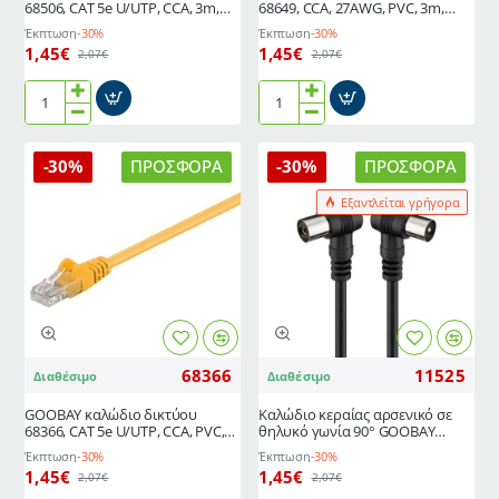
68506, CAT 5e U/UTP, CCA, 3m,
68649, CCA, 27AWG, PVC, 3m,
λευκό
μαύρο
Έκπτωση
-30%
Έκπτωση
-30%
1,45€
1,45€
2,07€
2,07€
GOOBAY
GΟOBAY
καλώδιο
καλώδιο
δικτύου
UTP
-30%
ΠΡΟΣΦΟΡΆ
-30%
ΠΡΟΣΦΟΡΆ
68506,
Cat
CAT
5e
Εξαντλείται γρήγορα
5e
68649,
U/UTP,
CCA,
CCA,
27AWG,
3m,
PVC,
λευκό
3m,
μαύρο
68366
11525
Διαθέσιμο
Διαθέσιμο
GΟOBAY καλώδιο δικτύου
Καλώδιο κεραίας αρσενικό σε
68366, CAT 5e U/UTP, CCA, PVC,
θηλυκό γωνία 90° GOOBAY
3m, κίτρινο
γωνιακό με μήκος 1.5m σε
Έκπτωση
-30%
Έκπτωση
-30%
μαύρο χρώμα
1,45€
1,45€
2,07€
2,07€