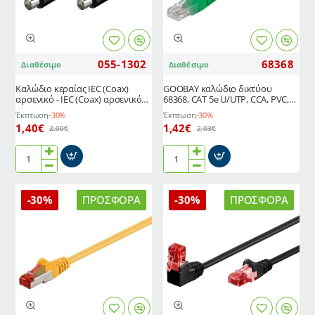
RCA
1.50m
μήκους
λευκό
1.5m
055-1302
68368
Διαθέσιμο
Διαθέσιμο
Καλώδιο κεραίας IEC (Coax)
GΟOBAY καλώδιο δικτύου
αρσενικό - IEC (Coax) αρσενικό
68368, CAT 5e U/UTP, CCA, PVC,
1.50m μαύρο
3m, πράσινο
Έκπτωση
-30%
Έκπτωση
-30%
1,40€
1,42€
2,00€
2,03€
Καλώδιο
GΟOBAY
κεραίας
καλώδιο
IEC
δικτύου
-30%
ΠΡΟΣΦΟΡΆ
-30%
ΠΡΟΣΦΟΡΆ
(Coax)
68368,
αρσενικό
CAT
-
5e
IEC
U/UTP,
(Coax)
CCA,
αρσενικό
PVC,
1.50m
3m,
μαύρο
πράσινο