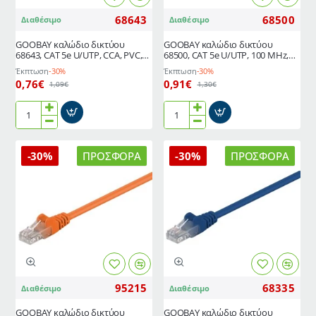
4τμχ
68643
68500
Διαθέσιμο
Διαθέσιμο
GΟOBAY καλώδιο δικτύου
GOOBAY καλώδιο δικτύου
68643, CAT 5e U/UTP, CCA, PVC,
68500, CAT 5e U/UTP, 100 MHz,
0.5m, μαύρο
CCA, 0.5m, λευκό
Έκπτωση
-30%
Έκπτωση
-30%
0,76€
0,91€
1,09€
1,30€
GΟOBAY
GOOBAY
καλώδιο
καλώδιο
δικτύου
δικτύου
-30%
ΠΡΟΣΦΟΡΆ
-30%
ΠΡΟΣΦΟΡΆ
68643,
68500,
CAT
CAT
5e
5e
U/UTP,
U/UTP,
CCA,
100
PVC,
MHz,
0.5m,
CCA,
μαύρο
0.5m,
λευκό
95215
68335
Διαθέσιμο
Διαθέσιμο
GOOBAY καλώδιο δικτύου
GΟOBAY καλώδιο δικτύου