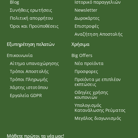
Blog
Ιστορικό παραγγελιών
Συνήθεις ερωτήσεις
Newsletter
Πολιτική απορρήτου
Δωροκάρτες
Όροι και Προϋποθέσεις
Επιστροφές
Αναζήτηση Αποστολής
Εξυπηρέτηση πελατών
Χρήσιμα
Επικοινωνία
Big Offers
Αίτημα υπαναχώρησης
Νέα προϊόντα
Τρόποι Αποστολής
Προσφορες
Τρόποι Πληρωμής
Προϊόντα με επιπλέον
εκπτώσεις
Χάρτης ιστοτόπου
Οδηγίες χρήσης
Εργαλεία GDPR
κουπονιών
Υπολογισμός
Κατανάλωσης Ρεύματος
Μεγάλος διαγωνισμός
Μάθετε πρώτοι τα νέα μας!