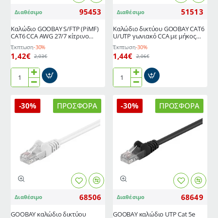
95453
51513
Διαθέσιμο
Διαθέσιμο
Καλώδιο GOOBAY S/FTP (PiMF)
Καλώδιο δικτύου GOOBAY CAT6
CAT6 CCA AWG 27/7 κίτρινο
U/UTP γωνιακό CCA με μήκος
μήκους 0.25m
0.25m σε μαύρο χρώμα
Έκπτωση
-30%
Έκπτωση
-30%
1,42€
1,44€
2,03€
2,06€
Καλώδιο
Καλώδιο
GOOBAY
δικτύου
S/FTP
GOOBAY
-30%
ΠΡΟΣΦΟΡΆ
-30%
ΠΡΟΣΦΟΡΆ
(PiMF)
CAT6
CAT6
U/UTP
CCA
γωνιακό
AWG
CCA
27/7
με
κίτρινο
μήκος
μήκους
0.25m
0.25m
σε
μαύρο
68506
68649
Διαθέσιμο
Διαθέσιμο
χρώμα
GOOBAY καλώδιο δικτύου
GΟOBAY καλώδιο UTP Cat 5e