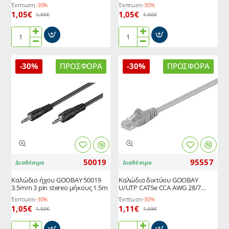
1m, πράσινο
σύνδεση δικτύων με 2 x RJ45
Έκπτωση
-30%
Έκπτωση
-30%
ακροδέκτες 1.5m
1,05€
1,05€
1,50€
1,50€
GΟOBAY
Αθωράκιστο
καλώδιο
καλώδιο
δικτύου
δικτύου
-30%
ΠΡΟΣΦΟΡΆ
-30%
ΠΡΟΣΦΟΡΆ
68343,
GOOBAY
CAT
U/UTP
5e
CAT5e
U/UTP,
για
CCA,
την
PVC,
σύνδεση
1m,
δικτύων
πράσινο
με
2
50019
95557
Διαθέσιμο
Διαθέσιμο
x
RJ45
Καλώδιο ήχου GOOBAY 50019
Καλώδιο δικτύου GOOBAY
ακροδέκτες
3.5mm 3 pin stereo μήκους 1.5m
U/UTP CAT5e CCA AWG 28/7
1.5m
μήκους 1.5m γκρι
Έκπτωση
-30%
Έκπτωση
-30%
1,05€
1,11€
1,50€
1,59€