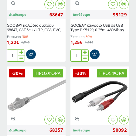
πορτοκαλί
πράσινο
68647
95129
Διαθέσιμο
Διαθέσιμο
GΟOBAY καλώδιο δικτύου
GOOBAY καλώδιο USB σε USB
68647, CAT 5e U/UTP, CCA, PVC,
Type B 95129, 0.25m, 480Mbps,
2m, μαύρο
μαύρο
Έκπτωση
-30%
Έκπτωση
-30%
1,22€
1,25€
1,74€
1,79€
GΟOBAY
GOOBAY
καλώδιο
καλώδιο
δικτύου
USB
-30%
ΠΡΟΣΦΟΡΆ
-30%
ΠΡΟΣΦΟΡΆ
68647,
σε
CAT
USB
5e
Type
U/UTP,
B
CCA,
95129,
PVC,
0.25m,
2m,
480Mbps,
μαύρο
μαύρο
68357
50092
Διαθέσιμο
Διαθέσιμο