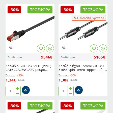
GOOBAY
3.5mm
50470
GOOBAY
-30%
ΠΡΟΣΦΟΡΆ
-30%
ΠΡΟΣΦΟΡΆ
3.5mm
σε
αρσενικό
2x
Εξαντλείται γρήγορα
σε
RCA
6.3mm
51648,
θηλυκό
CU,
0.2m
1m,
μαύρο
95468
51658
Διαθέσιμο
Διαθέσιμο
Καλώδιο GOOBAY S/FTP (PiMF)
Καλώδιο ήχου 3.5mm GOOBAY
CAT6 CCA AWG 27/7 μαύρο
51658 3 pin stereo copper μαύρο
μήκους 0.5m
μήκους 1.5m
Έκπτωση
-30%
Έκπτωση
-30%
1,34€
1,38€
1,91€
1,97€
Καλώδιο
Καλώδιο
GOOBAY
ήχου
S/FTP
3.5mm
-30%
ΠΡΟΣΦΟΡΆ
-30%
ΠΡΟΣΦΟΡΆ
(PiMF)
GOOBAY