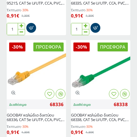
95215, CAT 5e U/UTP, CCA, PVC,
68335, CAT 5e U/UTP, CCA, PVC,
0.5m, πορτοκαλί
0.5m, μπλε
Έκπτωση
-30%
Έκπτωση
-30%
0,91€
0,91€
1,30€
1,30€
GOOBAY
GΟOBAY
καλώδιο
καλώδιο
δικτύου
δικτύου
-30%
ΠΡΟΣΦΟΡΆ
-30%
ΠΡΟΣΦΟΡΆ
95215,
68335,
CAT
CAT
5e
5e
U/UTP,
U/UTP,
CCA,
CCA,
PVC,
PVC,
0.5m,
0.5m,
πορτοκαλί
μπλε
68336
68338
Διαθέσιμο
Διαθέσιμο
GΟOBAY καλώδιο δικτύου
GΟOBAY καλώδιο δικτύου
68336, CAT 5e U/UTP, CCA, PVC,
68338, CAT 5e U/UTP, CCA, PVC,
0,5m, κίτρινο
0.5m, πράσινο
Έκπτωση
-30%
Έκπτωση
-30%
0,91€
0,91€
1,30€
1,30€