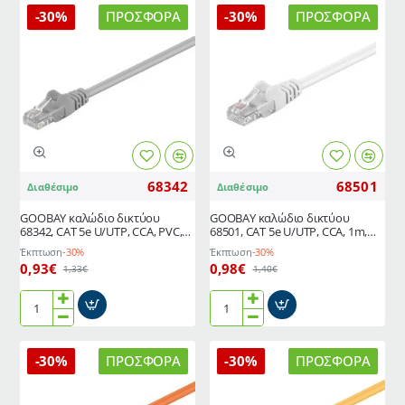
δικτύου
UTP
-30%
ΠΡΟΣΦΟΡΆ
-30%
ΠΡΟΣΦΟΡΆ
68644,
Cat
CAT
5e
5e
68337
U/UTP,
μήκους
CCA,
0,5m
PVC,
CCA
1m,
27AWG
μαύρο
PVC
γκρι
68342
68501
Διαθέσιμο
Διαθέσιμο
GΟOBAY καλώδιο δικτύου
GOOBAY καλώδιο δικτύου
68342, CAT 5e U/UTP, CCA, PVC,
68501, CAT 5e U/UTP, CCA, 1m,
1m, γκρι
λευκό
Έκπτωση
-30%
Έκπτωση
-30%
0,93€
0,98€
1,33€
1,40€
GΟOBAY
GOOBAY
καλώδιο
καλώδιο
δικτύου
δικτύου
-30%
ΠΡΟΣΦΟΡΆ
-30%
ΠΡΟΣΦΟΡΆ
68342,
68501,
CAT
CAT