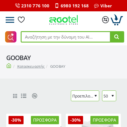
2310 776 100
6980 192 168
Viber
Αναζήτηση
με
την
GOOBAY
δύναμη
του
home
Κατασκευαστής
GOOBAY
ΑΙ...
-30%
ΠΡΟΣΦΟΡΆ
-30%
ΠΡΟΣΦΟΡΆ