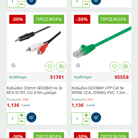
Καλώδιο
Καλώδιο
ήχου
δικτύου
GOOBAY
GOOBAY
-30%
ΠΡΟΣΦΟΡΆ
-30%
ΠΡΟΣΦΟΡΆ
50019
U/UTP
3.5mm
CAT5e
3
CCA
pin
AWG
stereo
28/7
μήκους
μήκους
1.5m
1.5m
γκρι
51701
95558
Διαθέσιμο
Διαθέσιμο
Καλώδιο 3.5mm GOOBAY σε 2x
Καλώδιο GΟOBAY UTP Cat 5e
RCA 51701, CU, 0.5m, μαύρο
95558, CCA, 27AWG, PVC, 1.5m σε
πράσινο χρώμα
Έκπτωση
-30%
Έκπτωση
-30%
1,13€
1,13€
1,61€
1,61€
Καλώδιο
Καλώδιο
3.5mm
GΟOBAY
GOOBAY
UTP
-30%
ΠΡΟΣΦΟΡΆ
-30%
ΠΡΟΣΦΟΡΆ