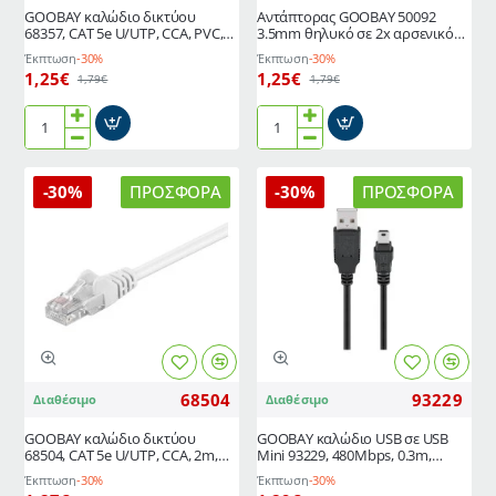
GΟOBAY καλώδιο δικτύου
Αντάπτορας GOOBAY 50092
68357, CAT 5e U/UTP, CCA, PVC,
3.5mm θηλυκό σε 2x αρσενικό
2m, γκρι
RCA 0.2m
Έκπτωση
-30%
Έκπτωση
-30%
1,25€
1,25€
1,79€
1,79€
GΟOBAY
Αντάπτορας
καλώδιο
GOOBAY
δικτύου
50092
-30%
ΠΡΟΣΦΟΡΆ
-30%
ΠΡΟΣΦΟΡΆ
68357,
3.5mm
CAT
θηλυκό
5e
σε
U/UTP,
2x
CCA,
αρσενικό
PVC,
RCA
2m,
0.2m
γκρι
68504
93229
Διαθέσιμο
Διαθέσιμο
GOOBAY καλώδιο δικτύου
GOOBAY καλώδιο USB σε USB
68504, CAT 5e U/UTP, CCA, 2m,
Mini 93229, 480Mbps, 0.3m,
λευκό
μαύρο
Έκπτωση
-30%
Έκπτωση
-30%