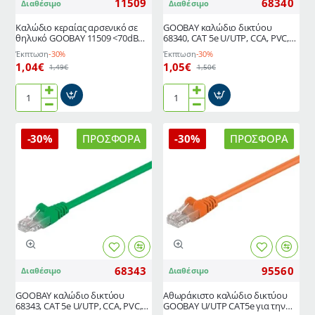
11509
68340
Διαθέσιμο
Διαθέσιμο
RJ45
ακροδέκτες
Καλώδιο κεραίας αρσενικό σε
GΟOBAY καλώδιο δικτύου
θηλυκό GOOBAY 11509 <70dB
68340, CAT 5e U/UTP, CCA, PVC,
CCS 0.5m μαύρο
1m, μπλε
Έκπτωση
-30%
Έκπτωση
-30%
1,04€
1,05€
1,49€
1,50€
Καλώδιο
GΟOBAY
κεραίας
καλώδιο
αρσενικό
δικτύου
-30%
ΠΡΟΣΦΟΡΆ
-30%
ΠΡΟΣΦΟΡΆ
σε
68340,
θηλυκό
CAT
GOOBAY
5e
11509
U/UTP,
<70dB
CCA,
CCS
PVC,
0.5m
1m,
μαύρο
μπλε
68343
95560
Διαθέσιμο
Διαθέσιμο
GΟOBAY καλώδιο δικτύου
Αθωράκιστο καλώδιο δικτύου
68343, CAT 5e U/UTP, CCA, PVC,
GOOBAY U/UTP CAT5e για την