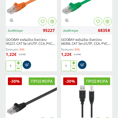
100
CCA,
MHz,
2m,
CCA,
κίτρινο
1.5m,
λευκό
95227
68358
Διαθέσιμο
Διαθέσιμο
GOOBAY καλώδιο δικτύου
GΟOBAY καλώδιο δικτύου
95227, CAT 5e U/UTP, CCA, PVC,
68358, CAT 5e U/UTP, CCA, PVC,
2m, πορτοκαλί
2m, πράσινο
Έκπτωση
-30%
Έκπτωση
-30%
1,22€
1,22€
1,74€
1,74€
GOOBAY
GΟOBAY
καλώδιο
καλώδιο
δικτύου
δικτύου
-30%
ΠΡΟΣΦΟΡΆ
-30%
ΠΡΟΣΦΟΡΆ
95227,
68358,
CAT
CAT
5e
5e
U/UTP,
U/UTP,
CCA,
CCA,
PVC,
PVC,
2m,
2m,