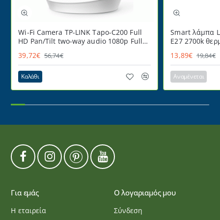
Wi-Fi Camera TP-LINK Tapo-C200 Full
Smart λάμπα L
HD Pan/Tilt two-way audio 1080p Full
E27 2700k θερ
HD
220° ντιμαριζ
39,72€
13,89€
56,74€
19,84€
Καλάθι
Αναμένεται
Για εμάς
Ο λογαριαμός μου
Η εταιρεία
Σύνδεση