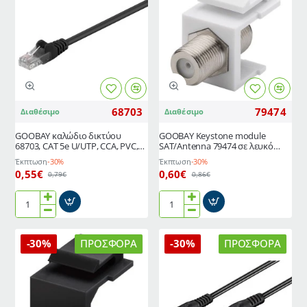
68703
79474
Διαθέσιμο
Διαθέσιμο
GΟOBAY καλώδιο δικτύου
GOOBAY Keystone module
68703, CAT 5e U/UTP, CCA, PVC,
SAT/Antenna 79474 σε λευκό
0.25m, μαύρο
χρώμα για εγκατάσταση σε
Έκπτωση
-30%
Έκπτωση
-30%
Keystone patch panel
0,55€
0,60€
0,79€
0,86€
GΟOBAY
GOOBAY
καλώδιο
Keystone
δικτύου
module
-30%
ΠΡΟΣΦΟΡΆ
-30%
ΠΡΟΣΦΟΡΆ
68703,
SAT/Antenna
CAT
79474
5e
σε
U/UTP,
λευκό
CCA,
χρώμα