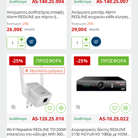
AS-140.25.004
AS-140.25.007
Διαθέσιμο
Διαθέσιμο
και
Ethernet,
δυνατότητα
εγγραφή
Ασύρματος αισθητήρας επαφής
Ασύρματο ραντάρ Alarm
κίνησης
PVR
Alarm REDLINE για πόρτα ή
REDLINE ανιχνεύει κάθε κίνηση
180°
και
παρα΄θυρο εύκολης
και ενημερώνει ασύρματα την
Έκπτωση
-25%
Έκπτωση
-25%
εγκατάστασης χωρίς να
κεντρική μονάδα
και
Timeshift
26,00€
29,00€
34,67€
38,67€
απαιτείται καλωδίωση
κλίσης
0-
10°
Ασύρματος
Ασύρματο
αισθητήρας
ραντάρ
επαφής
Alarm
-25%
ΠΡΟΣΦΟΡΆ
-25%
ΠΡΟΣΦΟΡΆ
Alarm
REDLINE
REDLINE
ανιχνεύει
Εξαντλείται γρήγορα
για
κάθε
πόρτα
κίνηση
ή
και
παρα΄θυρο
ενημερώνει
εύκολης
ασύρματα
εγκατάστασης
την
χωρίς
κεντρική
AS-120.25.010
AS-10.25.022
Διαθέσιμο
Διαθέσιμο
να
μονάδα
απαιτείται
Wi-Fi Repeater REDLINE TS1200W
Δορυφορικός δέκτης REDLINE
καλωδίωση
επεκτείνει την κάλυψη WiFi 360°
S150 HD Full HD 1080p με HDMI