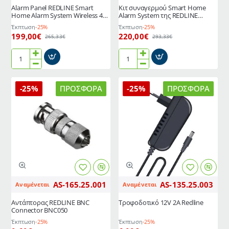
Alarm Panel REDLINE Smart
Κιτ συναγερμού Smart Home
Home Alarm System Wireless 4G
Alarm System της REDLINE
433MHz μοντέρνου σχεδιασμού
Wireless 2G
Έκπτωση
-25%
Έκπτωση
-25%
& εύκολης λειτουργίας
199,00€
220,00€
265,33€
293,33€
Alarm
Κιτ
Panel
συναγερμού
REDLINE
Smart
-25%
ΠΡΟΣΦΟΡΆ
-25%
ΠΡΟΣΦΟΡΆ
Smart
Home
Home
Alarm
Alarm
System
System
της
Wireless
REDLINE
4G
Wireless
433MHz
2G
μοντέρνου
σχεδιασμού
AS-165.25.001
AS-135.25.003
Αναμένεται
Αναμένεται
&
εύκολης
Αντάπτορας REDLINE BNC
Τροφοδοτικό 12V 2A Redline
λειτουργίας
Connector BNC050
Έκπτωση
-25%
Έκπτωση
-25%