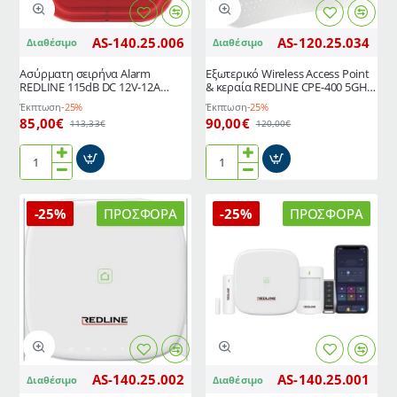
4mm
433Mbps
και
23dBi
AS-140.25.006
AS-120.25.034
Διαθέσιμο
Διαθέσιμο
υπέρυθρο
Gigabit
φωτισμό
Ασύρματη σειρήνα Alarm
Εξωτερικό Wireless Access Point
IR
REDLINE 115dB DC 12V-12A
& κεραία REDLINE CPE-400 5GHz
έως
εξωτερικού χώρου IP54
433Mbps 23dBi Gigabit
Έκπτωση
-25%
Έκπτωση
-25%
30m
85,00€
90,00€
113,33€
120,00€
Ασύρματη
Εξωτερικό
σειρήνα
Wireless
Alarm
Access
-25%
ΠΡΟΣΦΟΡΆ
-25%
ΠΡΟΣΦΟΡΆ
REDLINE
Point
115dB
&
DC
κεραία
12V-
REDLINE
12A
CPE-
εξωτερικού
400
χώρου
5GHz
IP54
433Mbps
23dBi
AS-140.25.002
AS-140.25.001
Διαθέσιμο
Διαθέσιμο
Gigabit