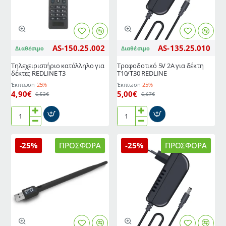
τους
ακροδέκτες
AS-150.25.002
AS-135.25.010
Διαθέσιμο
Διαθέσιμο
Τηλεχειριστήριο κατάλληλο για
Τροφοδοτικό 5V 2A για δέκτη
δέκτες REDLINE T3
T10/T30 REDLINE
Έκπτωση
-25%
Έκπτωση
-25%
4,90€
5,00€
6,53€
6,67€
Τηλεχειριστήριο
Τροφοδοτικό
κατάλληλο
5V
για
2A
-25%
ΠΡΟΣΦΟΡΆ
-25%
ΠΡΟΣΦΟΡΆ
δέκτες
για
REDLINE
δέκτη
T3
T10/T30
REDLINE