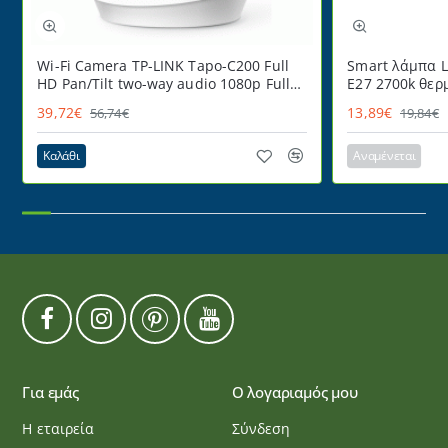
Wi-Fi Camera TP-LINK Tapo-C200 Full
Smart λάμπα L
HD Pan/Tilt two-way audio 1080p Full
E27 2700k θερ
HD
220° ντιμαριζ
39,72€
13,89€
56,74€
19,84€
Καλάθι
Αναμένεται
Για εμάς
Ο λογαριαμός μου
Η εταιρεία
Σύνδεση