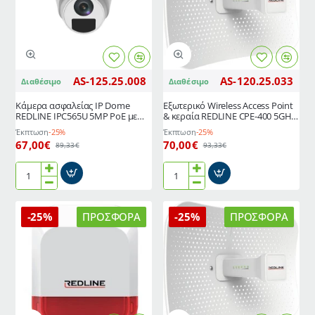
MHz
εξωτερικές
για
και
την
2
ενεργοποίηση
εσωτερικές
&
κεραίες
AS-125.25.008
AS-120.25.033
Διαθέσιμο
Διαθέσιμο
απενεργοποίηση
του
Κάμερα ασφαλείας IP Dome
Εξωτερικό Wireless Access Point
συναγερμού
REDLINE IPC565U 5MP PoE με
& κεραία REDLINE CPE-400 5GHz
φακό 4mm και υπέρυθρο
433Mbps 23dBi Gigabit
Έκπτωση
-25%
Έκπτωση
-25%
φωτισμό IR έως 30m
67,00€
70,00€
89,33€
93,33€
Κάμερα
Εξωτερικό
ασφαλείας
Wireless
IP
Access
-25%
ΠΡΟΣΦΟΡΆ
-25%
ΠΡΟΣΦΟΡΆ
Dome
Point
REDLINE
&
IPC565U
κεραία
5MP
REDLINE
PoE
CPE-
με
400
φακό
5GHz