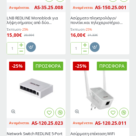
βάση
AS-35.25.008
AS-150.25.001
Αναμένεται
Αναμένεται
LNB REDLINE Monoblock για
Ασύρματο πληκτρολόγιο/
λήψη σήματος από δύο
ποντίκι και τηλεχειριστήριo
δορυφόρους
συμβατό με δέκτες Android
Έκπτωση
-25%
Έκπτωση
-25%
REDLINE
15,00€
16,00€
20,00€
21,33€
LNB
Ασύρματο
REDLINE
πληκτρολόγιο/
Monoblock
ποντίκι
-25%
ΠΡΟΣΦΟΡΆ
-25%
ΠΡΟΣΦΟΡΆ
για
και
λήψη
τηλεχειριστήριo
σήματος
συμβατό
από
με
δύο
δέκτες
δορυφόρους
Android
REDLINE
AS-120.25.023
AS-120.25.011
Αναμένεται
Αναμένεται
Network Switch REDLINE 5-Port
Ασύρματη επέκταση WiFi