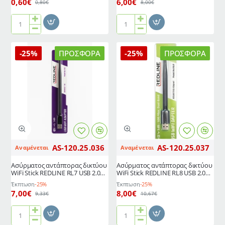
0,60€
6,00€
0,80€
8,00€
Αντάπτορας
Τροφοδοτικό
REDLINE
12V
BNC
2A
-25%
ΠΡΟΣΦΟΡΆ
-25%
ΠΡΟΣΦΟΡΆ
Connector
Redline
BNC050
AS-120.25.036
AS-120.25.037
Αναμένεται
Αναμένεται
Ασύρματος αντάπτορας δικτύου
Ασύρματος αντάπτορας δικτύου
WiFi Stick REDLINE RL7 USB 2.0
WiFi Stick REDLINE RL8 USB 2.0
έως 150Mbps με εξωτερική
έως 150Mbps με εξωτερική
Έκπτωση
-25%
Έκπτωση
-25%
ρυθμιζόμενη κεραία
κεραία
7,00€
8,00€
9,33€
10,67€
Ασύρματος
Ασύρματος