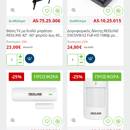
χρήσης
4
Antenna
AS-75.25.006
AS-10.25.015
Διαθέσιμο
Διαθέσιμο
Βάση TV με διπλό μπράτσο
Δορυφορικός δέκτης REDLINE
REDLINE 42”- 60″ φορτίο έως 45
S50 DVB-S2 Full HD 1080p με
κιλά και δυνατότητα κίνησης
HDMI USB Ethernet, εγγραφή
Έκπτωση
-25%
Έκπτωση
-25%
180° και κλίσης 0-10°
PVR και Timeshift
23,00€
24,00€
30,67€
32,00€
Βάση
Δορυφορικός
TV
δέκτης
με
REDLINE
-25%
ΠΡΟΣΦΟΡΆ
-25%
ΠΡΟΣΦΟΡΆ
διπλό
S50
μπράτσο
DVB-
REDLINE
S2
42”-
Full
60″
HD
φορτίο
1080p
έως
με
45
HDMI
κιλά
USB