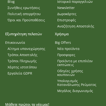
Blog
Ιστορικό παραγγελιών
Συνήθεις ερωτήσεις
Newsletter
Πολιτική απορρήτου
Δωροκάρτες
Όροι και Προϋποθέσεις
Επιστροφές
Αναζήτηση Αποστολής
Εξυπηρέτηση πελατών
Χρήσιμα
Επικοινωνία
Big Offers
Αίτημα υπαναχώρησης
Νέα προϊόντα
Τρόποι Αποστολής
Προσφορες
Τρόποι Πληρωμής
Προϊόντα με επιπλέον
εκπτώσεις
Χάρτης ιστοτόπου
Οδηγίες χρήσης
Εργαλεία GDPR
κουπονιών
Υπολογισμός
Κατανάλωσης Ρεύματος
Μεγάλος διαγωνισμός
Μάθετε πρώτοι τα νέα μας!