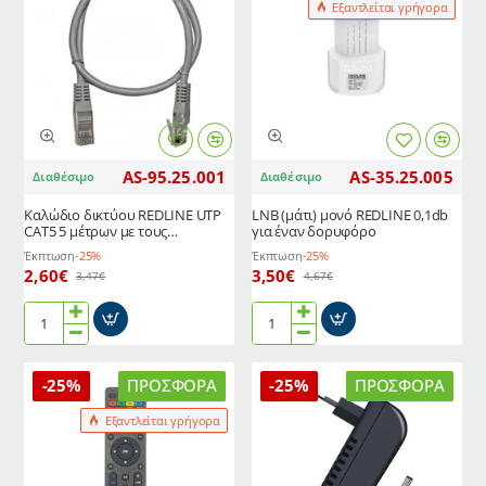
Εξαντλείται γρήγορα
AS-95.25.001
AS-35.25.005
Διαθέσιμο
Διαθέσιμο
Καλώδιο δικτύου REDLINE UTP
LNB (μάτι) μονό REDLINE 0,1db
CAT5 5 μέτρων με τους
για έναν δορυφόρο
ακροδέκτες
Έκπτωση
-25%
Έκπτωση
-25%
2,60€
3,50€
3,47€
4,67€
Καλώδιο
LNB
δικτύου
(μάτι)
REDLINE
μονό
-25%
ΠΡΟΣΦΟΡΆ
-25%
ΠΡΟΣΦΟΡΆ
UTP
REDLINE
CAT5
0,1db
Εξαντλείται γρήγορα
5
για
μέτρων
έναν
με
δορυφόρο