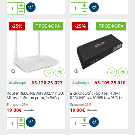
Βάση
Network
στήριξης
Switch
με
REDLINE
-25%
ΠΡΟΣΦΟΡΆ
-25%
ΠΡΟΣΦΟΡΆ
διπλό
8ports
βραχίονα
RL-
με
1008M
ρυθμιζόμενη
μοιράζει
ανάκλιση
το
για
σήμα
TV
του
22″-37″
δικτύου
ιντσών
σε
AS-120.25.027
AS-105.25.010
Διαθέσιμο
Διαθέσιμο
και
8
μέγιστο
διαφορετικές
Router REDLINE WiFi 802.11n 300
Διακλαδωτής - Splitter HDMI
βάρος
θύρες
Mbps κέρδος κεραίας 2x5dBi με
REDLINE 1/4 60/85Hz 4.95GHz
40
LAN
5 διαφορετικές λειτουργίες
Έκπτωση
-25%
Έκπτωση
-25%
kg
19,00€
19,00€
25,33€
25,33€
Router
Διακλαδωτής
REDLINE
-