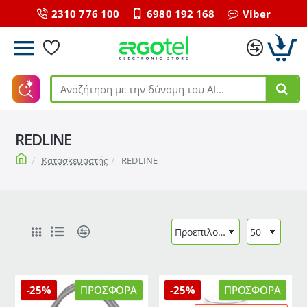
2310 776 100
6980 192 168
Viber
Αναζήτηση
με
την
REDLINE
δύναμη
του
home
Κατασκευαστής
REDLINE
ΑΙ...
-25%
ΠΡΟΣΦΟΡΆ
-25%
ΠΡΟΣΦΟΡΆ