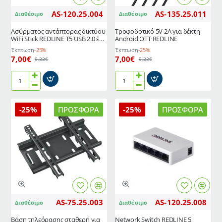
AS-120.25.004
AS-135.25.011
Διαθέσιμο
Διαθέσιμο
Ασύρματος αντάπτορας δικτύου
Τροφοδοτικό 5V 2A για δέκτη
WiFi Stick REDLINE T5 USB 2.0 έως
Android OTT REDLINE
150Mbps με εξωτερική
Έκπτωση
-25%
Έκπτωση
-25%
ρυθμιζόμενη κεραία
7,00€
7,00€
9,33€
9,33€
Ασύρματος
Τροφοδοτικό
αντάπτορας
5V
δικτύου
2A
-25%
ΠΡΟΣΦΟΡΆ
-25%
ΠΡΟΣΦΟΡΆ
WiFi
για
Stick
δέκτη
REDLINE
Android
T5
OTT
USB
REDLINE
2.0
έως
150Mbps
με
AS-75.25.003
AS-120.25.008
Διαθέσιμο
Διαθέσιμο
εξωτερική
ρυθμιζόμενη
Βάση τηλεόρασης σταθερή για
Network Switch REDLINE 5