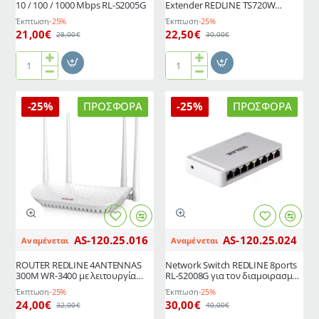
10 / 100 / 1000 Mbps RL-S2005G
Extender REDLINE TS720W
300Mbps με κεραία πολλαπλής
Έκπτωση
-25%
Έκπτωση
-25%
κατεύθυνσης
21,00€
22,50€
28,00€
30,00€
Network
Ασύρματη
Switch
επέκταση
REDLINE
WiFi
-25%
ΠΡΟΣΦΟΡΆ
-25%
ΠΡΟΣΦΟΡΆ
5-
Extender
Port
REDLINE
10
TS720W
/
300Mbps
100
με
/
κεραία
1000
πολλαπλής
Mbps
κατεύθυνσης
RL-
AS-120.25.016
AS-120.25.024
Αναμένεται
Αναμένεται
S2005G
ROUTER REDLINE 4ANTENNAS
Network Switch REDLINE 8ports
300M WR-3400 με λειτουργία
RL-S2008G για τον διαμοιρασμό
δρομολογητή, AP, Client,
του σήματος σε 8 διαφορετικές
Έκπτωση
-25%
Έκπτωση
-25%
Repeater & WISP
θύρες LAN
24,00€
30,00€
32,00€
40,00€