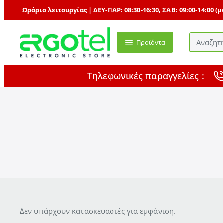
Ωράριο λειτουργίας | ΔΕΥ-ΠΑΡ: 08:30-16:30, ΣΑΒ: 09:00-14:00 (
Προϊόντα
Αναζητήστ
με
τη
Τηλεφωνικές παραγγελίες :
δύναμη
της
Τεχνητής
Νοημοσύν
...
Δεν υπάρχουν κατασκευαστές για εμφάνιση.