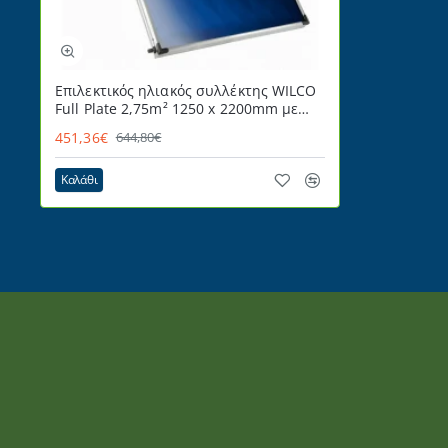
Επιλεκτικός ηλιακός συλλέκτης WILCO
Full Plate 2,75m² 1250 x 2200mm με
security κρύσταλλο 4mm
451,36€
644,80€
Καλάθι