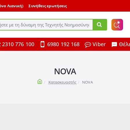
μόνο Λιανική)
Συνήθεις ερωτήσεις
ε
2310 776 100
6980 192 168
Viber
Θέλε
ης
NOVA
home
Κατασκευαστής
NOVA