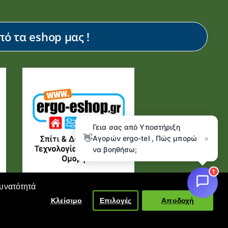
ό τα eshop μας !
Γεια σας από Υποστήριξη
👋
Αγορών ergo-tel , Πώς μπορώ
×
να βοηθήσω;
1
δυνατότητά
Κλείσιμο
Επιλογές
Αποδοχή