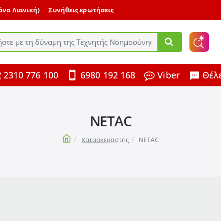
μόνο Λιανική)
Συνήθεις ερωτήσεις
ε
2310 776 100
6980 192 168
Viber
Θέλε
ης
NETAC
home
Κατασκευαστής
NETAC