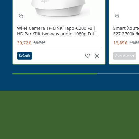
Wi-Fi Camera TP-LINK Tapo-C200 Full
Smart λάμπ
HD Pan/Tilt two-way audio 1080p Full
E27 2700k 
HD
220° ντιμαρ
39,72€
13,89€
56,74€
19,8
Καλάθι
Αναμένεται