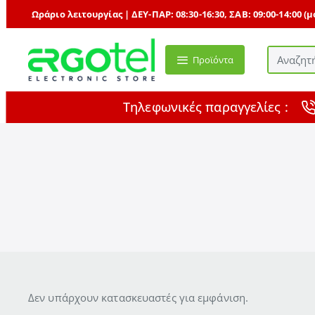
Ωράριο λειτουργίας | ΔΕΥ-ΠΑΡ: 08:30-16:30, ΣΑΒ: 09:00-14:00 (
Προϊόντα
Αναζητήστ
με
τη
Τηλεφωνικές παραγγελίες :
δύναμη
της
Τεχνητής
Νοημοσύν
...
Δεν υπάρχουν κατασκευαστές για εμφάνιση.