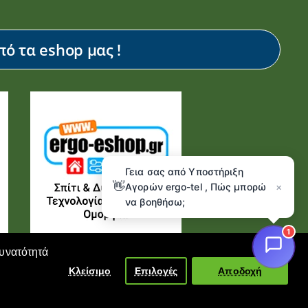
ό τα eshop μας !
Γεια σας από Υποστήριξη
👋
Αγορών ergo-tel , Πώς μπορώ
×
να βοηθήσω;
1
δυνατότητά
Κλείσιμο
Επιλογές
Αποδοχή