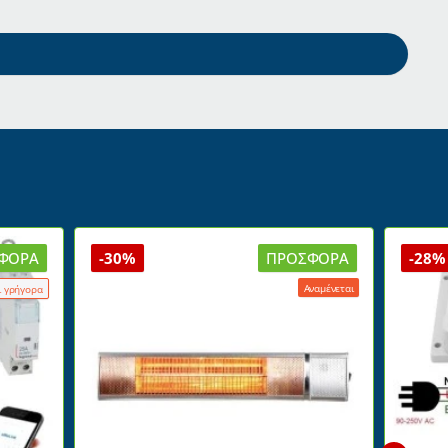
ΦΟΡΆ
-30%
ΠΡΟΣΦΟΡΆ
-28%
Αναμένεται
ι γρήγορα