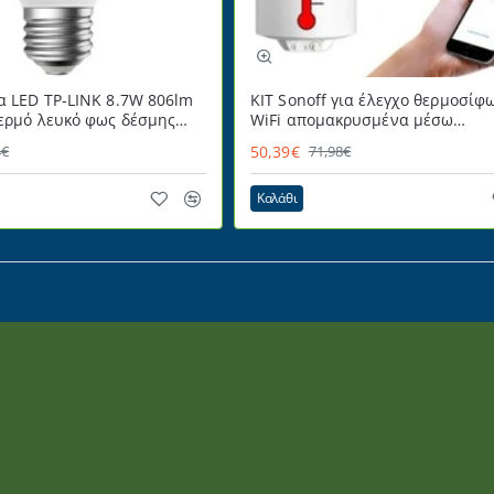
α LED TP-LINK 8.7W 806lm
ΚΙΤ Sonoff για έλεγχο θερμοσίφ
θερμό λευκό φως δέσμης
WiFi απομακρυσμένα μέσω
ιζόμενη
Smartphone
50,39€
4€
71,98€
Καλάθι