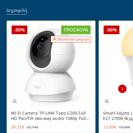
Δημοφιλή
-30%
ΠΡΟΣΦΟΡΆ
-30%
Εξαντλείται γρήγορα
Wi-Fi Camera TP-LINK Tapo-C200 Full
Smart λάμπα L
HD Pan/Tilt two-way audio 1080p Full
E27 2700k θερ
HD
220° ντιμαριζ
39,72€
13,89€
56,74€
19,84€