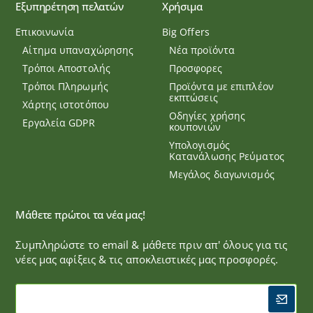
Εξυπηρέτηση πελατών
Χρήσιμα
Επικοινωνία
Big Offers
Αίτημα υπαναχώρησης
Νέα προϊόντα
Τρόποι Αποστολής
Προσφορες
Τρόποι Πληρωμής
Προϊόντα με επιπλέον
εκπτώσεις
Χάρτης ιστοτόπου
Οδηγίες χρήσης
Εργαλεία GDPR
κουπονιών
Υπολογισμός
Κατανάλωσης Ρεύματος
Μεγάλος διαγωνισμός
Μάθετε πρώτοι τα νέα μας!
Συμπληρώστε το email & μάθετε πριν απ' όλους για τις
νέες μας αφίξεις & τις αποκλειστικές μας προσφορές.