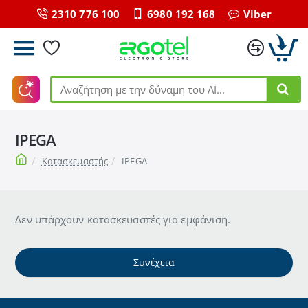
2310 776 100
6980 192 168
Viber
Αναζήτηση
με
την
IPEGA
δύναμη
του
home
Κατασκευαστής
IPEGA
ΑΙ...
Δεν υπάρχουν κατασκευαστές για εμφάνιση.
Συνέχεια