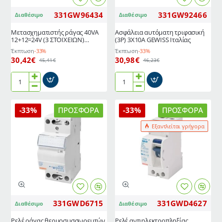
331GW96434
331GW92466
Διαθέσιμο
Διαθέσιμο
Μετασχηματιστής ράγας 40VA
Ασφάλεια αυτόματη τριφασική
12+12=24V (3 ΣΤΟΙΧΕΙΩΝ)
(3P) 3X10A GEWISS Ιταλίας
GEWISS Ιταλίας
Έκπτωση
-33%
Έκπτωση
-33%
30,42€
30,98€
45,41€
46,23€
Μετασχηματιστής
Ασφάλεια
ράγας
αυτόματη
40VA
τριφασική
-33%
ΠΡΟΣΦΟΡΆ
-33%
ΠΡΟΣΦΟΡΆ
12+12=24V
(3P)
(3
3X10A
Εξαντλείται γρήγορα
ΣΤΟΙΧΕΙΩΝ)
GEWISS
GEWISS
Ιταλίας
Ιταλίας
331GWD6715
331GWD4627
Διαθέσιμο
Διαθέσιμο
Ρελέ ράγας θερμοσυσσωρευτών
Ρελέ αντιηλεκτροπληξίας