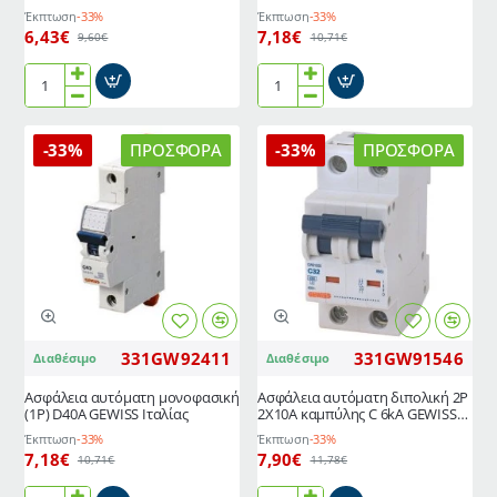
Έκπτωση
-33%
Έκπτωση
-33%
6,43€
7,18€
9,60€
10,71€
Ασφάλεια
Ασφάλεια
αυτόματη
αυτόματη
μονοφασική
μονοφασική
-33%
ΠΡΟΣΦΟΡΆ
-33%
ΠΡΟΣΦΟΡΆ
(1P)
(1P)
D32A
D10A
GEWISS
GEWISS
Ιταλίας
Ιταλίας
331GW92411
331GW91546
Διαθέσιμο
Διαθέσιμο
Ασφάλεια αυτόματη μονοφασική
Ασφάλεια αυτόματη διπολική 2P
(1P) D40A GEWISS Ιταλίας
2Χ10A καμπύλης C 6kA GEWISS
Ιταλίας
Έκπτωση
-33%
Έκπτωση
-33%
7,18€
7,90€
10,71€
11,78€