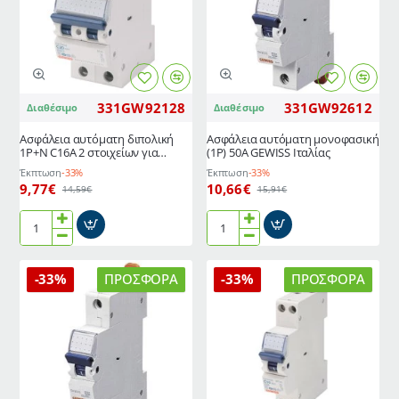
Ιταλίας
στοιχείων
για
θερμοσίφωνα-
κουζίνα
GEWISS
Ιταλίας
331GW92128
331GW92612
Διαθέσιμο
Διαθέσιμο
Ασφάλεια αυτόματη διπολική
Ασφάλεια αυτόματη μονοφασική
1P+N C16A 2 στοιχείων για
(1P) 50A GEWISS Ιταλίας
θερμοσίφωνα-κουζίνα GEWISS
Έκπτωση
-33%
Έκπτωση
-33%
Ιταλίας
9,77€
10,66€
14,59€
15,91€
Ασφάλεια
Ασφάλεια
αυτόματη
αυτόματη
διπολική
μονοφασική
-33%
ΠΡΟΣΦΟΡΆ
-33%
ΠΡΟΣΦΟΡΆ
1P+N
(1P)
C16A
50A
2
GEWISS
στοιχείων
Ιταλίας
για
θερμοσίφωνα-
κουζίνα