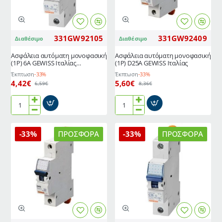
καμπύλης
καμπύλης
C,
C,
4,5Ka
4,5Ka
331GW92105
331GW92409
Διαθέσιμο
Διαθέσιμο
Ασφάλεια αυτόματη μονοφασική
Ασφάλεια αυτόματη μονοφασική
(1P) 6A GEWISS Ιταλίας
(1P) D25A GEWISS Ιταλίας
μικροαυτόματος χαρ. καμπύλης
Έκπτωση
-33%
Έκπτωση
-33%
C, 4,5kA
4,42€
5,60€
6,59€
8,36€
Ασφάλεια
Ασφάλεια
αυτόματη
αυτόματη
μονοφασική
μονοφασική
-33%
ΠΡΟΣΦΟΡΆ
-33%
ΠΡΟΣΦΟΡΆ
(1P)
(1P)
6A
D25A
GEWISS
GEWISS
Ιταλίας
Ιταλίας
μικροαυτόματος
χαρ.
καμπύλης
C,
4,5kA