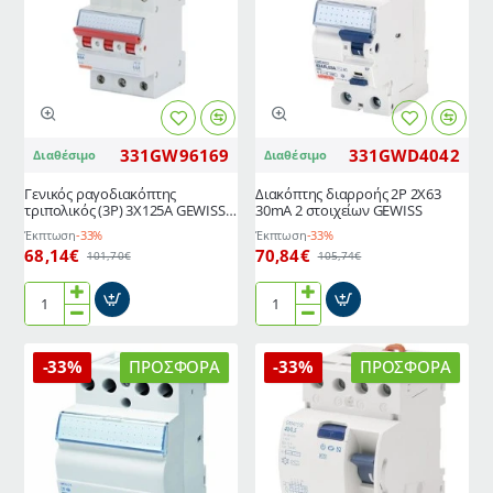
4
30mA
στοιχείων
GEWISS
GEWISS
Ιταλίας
331GW96169
331GWD4042
Διαθέσιμο
Διαθέσιμο
Γενικός ραγοδιακόπτης
Διακόπτης διαρροής 2P 2X63
τριπολικός (3P) 3X125A GEWISS
30mΑ 2 στοιχείων GEWISS
Ιταλίας
Έκπτωση
-33%
Έκπτωση
-33%
68,14€
70,84€
101,70€
105,74€
Γενικός
Διακόπτης
ραγοδιακόπτης
διαρροής
τριπολικός
2P
-33%
ΠΡΟΣΦΟΡΆ
-33%
ΠΡΟΣΦΟΡΆ
(3P)
2X63
3X125A
30mΑ
GEWISS
2
Ιταλίας
στοιχείων
GEWISS