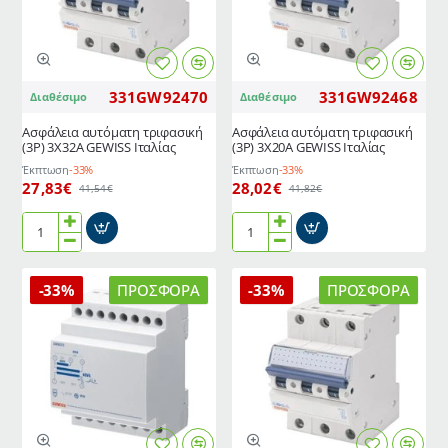
Ιταλίας
331GW92470
331GW92468
Διαθέσιμο
Διαθέσιμο
Ασφάλεια αυτόματη τριφασική
Ασφάλεια αυτόματη τριφασική
(3P) 3X32A GEWISS Ιταλίας
(3P) 3X20A GEWISS Ιταλίας
Έκπτωση
-33%
Έκπτωση
-33%
27,83€
28,02€
41,54€
41,82€
Ασφάλεια
Ασφάλεια
αυτόματη
αυτόματη
τριφασική
τριφασική
-33%
ΠΡΟΣΦΟΡΆ
-33%
ΠΡΟΣΦΟΡΆ
(3P)
(3P)
3X32A
3X20A
GEWISS
GEWISS
Ιταλίας
Ιταλίας