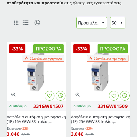
σταθερότητα και προστασία
στις ηλεκτρικές εγκαταστάσεις.
-33%
ΠΡΟΣΦΟΡΆ
-33%
ΠΡΟΣΦΟΡΆ
Εξαντλείται γρήγορα
Εξαντλείται γρήγορα
331GW91507
331GW91509
Διαθέσιμο
Διαθέσιμο
Ασφάλεια αυτόματη μονοφασική
Ασφάλεια αυτόματη μονοφασική
(1P) 16A GEWISS Ιταλίας
(1P) 25A GEWISS Ιταλίας
μικροαυτόματος χαρ. καμπύλης
μικροαυτόματος χαρ. καμπύλης
Έκπτωση
-33%
Έκπτωση
-33%
C, 6Ka
C, 6Ka
3,04€
3,04€
4,53€
4,53€