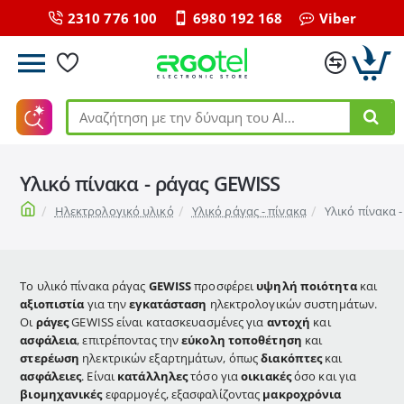
2310 776 100
6980 192 168
Viber
Αναζήτηση
με
την
Υλικό πίνακα - ράγας GEWISS
δύναμη
του
home
Ηλεκτρολογικό υλικό
Υλικό ράγας - πίνακα
Υλικό πίνακα 
ΑΙ...
Το υλικό πίνακα ράγας
GEWISS
προσφέρει
υψηλή ποιότητα
και
αξιοπιστία
για την
εγκατάσταση
ηλεκτρολογικών συστημάτων.
Οι
ράγες
GEWISS είναι κατασκευασμένες για
αντοχή
και
ασφάλεια
, επιτρέποντας την
εύκολη τοποθέτηση
και
στερέωση
ηλεκτρικών εξαρτημάτων, όπως
διακόπτες
και
ασφάλειες
. Είναι
κατάλληλες
τόσο για
οικιακές
όσο και για
βιομηχανικές
εφαρμογές, εξασφαλίζοντας
μακροχρόνια