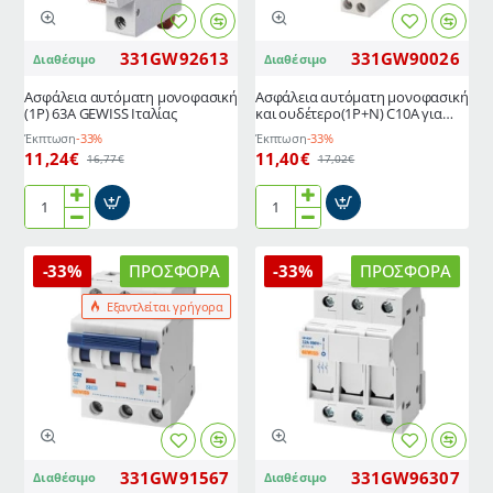
GEWISS
Ιταλίας
331GW92613
331GW90026
Διαθέσιμο
Διαθέσιμο
Ασφάλεια αυτόματη μονοφασική
Ασφάλεια αυτόματη μονοφασική
(1P) 63A GEWISS Ιταλίας
και ουδέτερο(1P+N) C10A για
θερμοσίφωνα-κουζίνα GEWISS
Έκπτωση
-33%
Έκπτωση
-33%
Ιταλίας
11,24€
11,40€
16,77€
17,02€
Ασφάλεια
Ασφάλεια
αυτόματη
αυτόματη
μονοφασική
μονοφασική
-33%
ΠΡΟΣΦΟΡΆ
-33%
ΠΡΟΣΦΟΡΆ
(1P)
και
63A
ουδέτερο(1P+N)
Εξαντλείται γρήγορα
GEWISS
C10A
Ιταλίας
για
θερμοσίφωνα-
κουζίνα
GEWISS
Ιταλίας
331GW91567
331GW96307
Διαθέσιμο
Διαθέσιμο