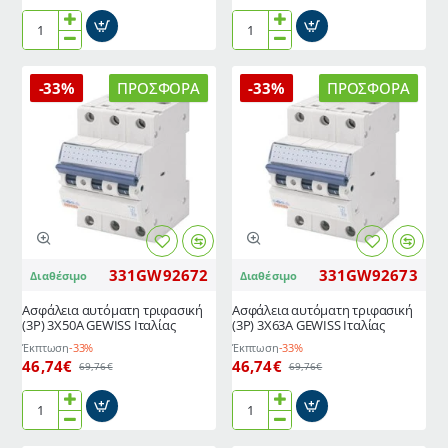
Ρελέ
Ασφάλεια
ράγας
αυτόματη
θερμοσυσσωρευτών
τριφασική
-33%
ΠΡΟΣΦΟΡΆ
-33%
ΠΡΟΣΦΟΡΆ
2
(3P)
επαφών
3X40A
(NO+NC)
GEWISS
GEWISS
Ιταλίας
Ιταλίας
331GW92672
331GW92673
Διαθέσιμο
Διαθέσιμο
Ασφάλεια αυτόματη τριφασική
Ασφάλεια αυτόματη τριφασική
(3P) 3Χ50Α GEWISS Ιταλίας
(3P) 3Χ63A GEWISS Ιταλίας
Έκπτωση
-33%
Έκπτωση
-33%
46,74€
46,74€
69,76€
69,76€
Ασφάλεια
Ασφάλεια
αυτόματη
αυτόματη