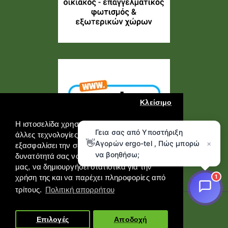
Κλείσιμο
Η ιστοσελίδα χρησιμοποιεί cookies και
Γεια σας από Υποστήριξη
άλλες τεχνολογίες καταγραφής για να
👋
Αγορών ergo-tel , Πώς μπορώ
×
εξασφαλίσει την σωστή λειτουργία της, την
να βοηθήσω;
δυνατότητά σας να επικοινωνήσετε μαζί
μας, να δημιουργήσει στατιστικά για την
1
χρήση της και να παρέχει πληροφορίες από
τρίτους.
Πολιτική απορρήτου
Copyright © 2026, ERGO-GROUP, All Rights Reserved
Επιλογές
Αποδοχή