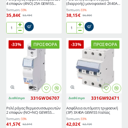
4 επαφών (4NO) 25A GEWISS
(διαρροής) μονοφασικό 2X40A
Ιταλίας
30mA GEWISS Ιταλίας
Έκπτωση
-33%
Έκπτωση
-33%
35,84€
38,15€
53,49€
56,95€
Ρελέ
Ρελέ
ράγας
αντιηλεκτροπληξίας
θερμοσυσσωρευτών
(διαρροής)
-33%
ΠΡΟΣΦΟΡΆ
-33%
ΠΡΟΣΦΟΡΆ
4
μονοφασικό
επαφών
2X40A
(4NO)
30mA
25A
GEWISS
GEWISS
Ιταλίας
Ιταλίας
331GWD6707
331GW92471
Διαθέσιμο
Διαθέσιμο
Ρελέ ράγας θερμοσυσσωρευτών
Ασφάλεια αυτόματη τριφασική
2 επαφών (NO+NC) GEWISS
(3P) 3X40A GEWISS Ιταλίας
Ιταλίας
Έκπτωση
-33%
Έκπτωση
-33%
41,57€
42,02€
62,04€
62,72€