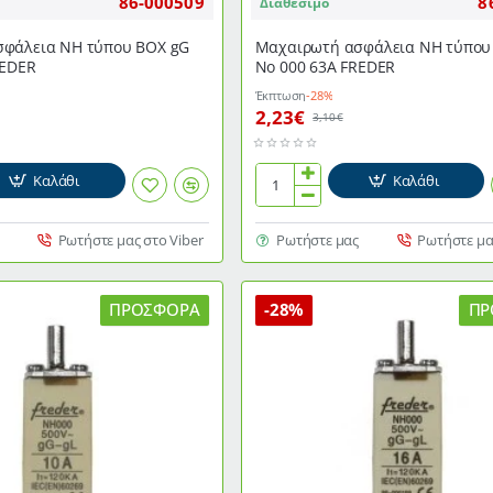
86-000509
8
Διαθέσιμο
φάλεια NH τύπου ΒΟΧ gG
Μαχαιρωτή ασφάλεια NH τύπου
REDER
Νο 000 63Α FREDER
Έκπτωση
-28%
2,23€
3,10€
Καλάθι
Καλάθι
Μαχαιρωτή
ασφάλεια
NH
Ρωτήστε μας στο Viber
Ρωτήστε μας
Ρωτήστε μα
τύπου
ΒΟΧ
gG
ΠΡΟΣΦΟΡΆ
-28%
ΠΡ
Νο
000
63Α
FREDER