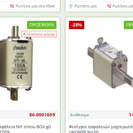
NH
Ρωτήστε μας στο Viber
Ρωτήστε μας
Ρωτήστε μα
τύπου
ΒΟΧ
gG
ΠΡΟΣΦΟΡΆ
-28%
ΠΡ
Νο
Εξαντλείται γρήγορα
00
125Α
FREDER
86-0001609
1
Διαθέσιμο
φάλεια NH τύπου ΒΟΧ gG
Φυσίγγια ασφαλειών μαχαιρωτά
REDER
LINDNER Νο 00