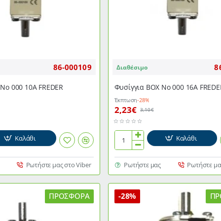
86-000109
8
Διαθέσιμο
 Νο 000 10Α FREDER
Φυσίγγια ΒΟΧ Νο 000 16Α FREDE
Έκπτωση
-28%
2,23€
3,10€
Καλάθι
Καλάθι
Φυσίγγια
ΒΟΧ
Νο
Ρωτήστε μας στο Viber
Ρωτήστε μας
Ρωτήστε μα
000
16Α
FREDER
ΠΡΟΣΦΟΡΆ
-28%
ΠΡ