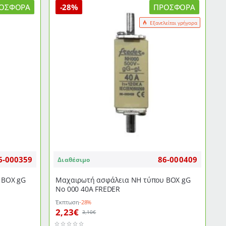
ΟΣΦΟΡΆ
-28%
ΠΡΟΣΦΟΡΆ
Εξαντλείται γρήγορα
6-000359
86-000409
Διαθέσιμο
 ΒΟΧ gG
Μαχαιρωτή ασφάλεια NH τύπου ΒΟΧ gG
Νο 000 40Α FREDER
Έκπτωση
-28%
2,23€
3,10€