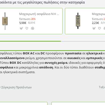
ροϊόντα με τις μεγαλύτερες πωλήσεις στην κατηγορία
Μαχαιρωτή ασφάλεια NH τύπου ΒΟΧ gG Νο 2C 160A FREDER
Έκπτωση
-28%
Έκπτωση
-
5,98€
2,23€
8,31€
3,1
σφάλειες τύπου
BOX AC
κα
ι DC
προσφέρουν
προστασία
σε
ηλεκτρικά
κ
α
εναλλασσόμενο
ρεύμα, χρησιμοποιούνται σε
οικιακές
και
εμπορικές
ε
 Τύπου
BOX DC
κατάλληλες για
συνεχές ρεύμα
, ιδανικές για εφαρμογές
ασφάλεια
και μακροχρόνια
απόδοση
. Και οι δύο τύποι διαθέτουν
σταθε
και ηλεκτρικά συστήματα.
Σύγκριση Προϊόντων
Ταξι