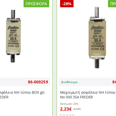
ΠΡΟΣΦΟΡΆ
-28%
ΠΡ
86-000259
8
Διαθέσιμο
φάλεια NH τύπου ΒΟΧ gG
Μαχαιρωτή ασφάλεια NH τύπου
REDER
Νο 000 35Α FREDER
Έκπτωση
-28%
2,23€
3,10€