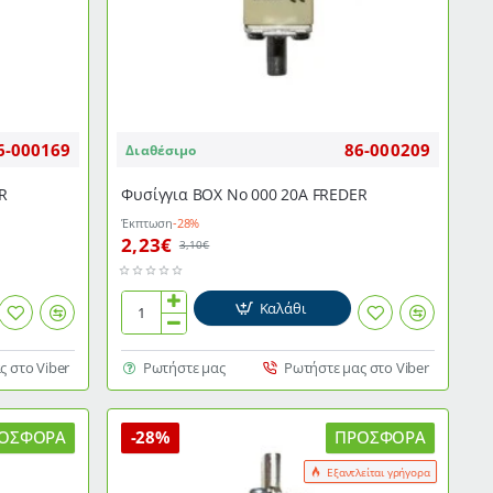
6-000169
86-000209
Διαθέσιμο
R
Φυσίγγια ΒΟΧ Νο 000 20Α FREDER
Έκπτωση
-28%
2,23€
3,10€
Καλάθι
Φυσίγγια
ΒΟΧ
Νο
ς στο Viber
Ρωτήστε μας
Ρωτήστε μας στο Viber
000
20Α
FREDER
ΟΣΦΟΡΆ
-28%
ΠΡΟΣΦΟΡΆ
Εξαντλείται γρήγορα