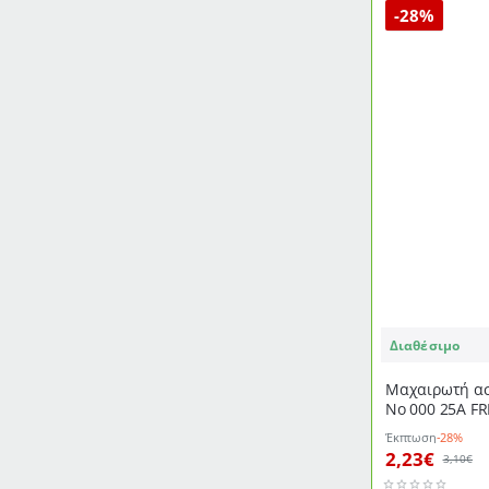
-28%
Διαθέσιμο
Μαχαιρωτή ασ
Νο 000 25Α F
Έκπτωση
-28%
2,23€
3,10€