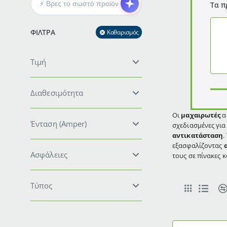
Τα π
ΦΊΛΤΡΑ
Καθαρισμός
Τιμή
Διαθεσιμότητα
Οι
μαχαιρωτές
α
Ένταση (Amper)
σχεδιασμένες γι
αντικατάσταση
.
εξασφαλίζοντας
Ασφάλειες
τους σε πίνακες 
Τύπος