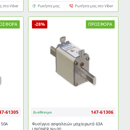
NH
ς στο Viber
Ρωτήστε μας
Ρωτήστε μας στο Viber
τύπου
ΒΟΧ
gG
ΟΣΦΟΡΆ
-28%
ΠΡΟΣΦΟΡΆ
Νο
000
100Α
FREDER
47-61305
147-61306
Διαθέσιμο
 50Α
Φυσίγγια ασφαλειών μαχαιρωτά 63Α
LINDNER Νο 00