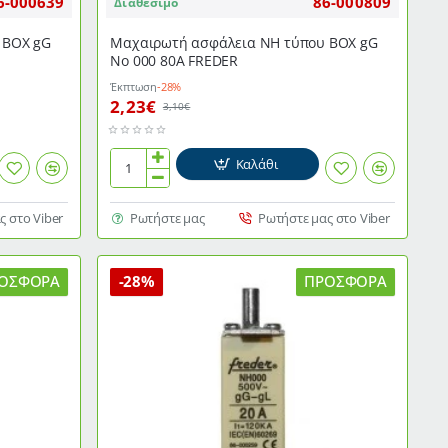
6-000639
86-000809
Διαθέσιμο
 ΒΟΧ gG
Μαχαιρωτή ασφάλεια NH τύπου ΒΟΧ gG
Νο 000 80Α FREDER
Έκπτωση
-28%
2,23€
3,10€
Καλάθι
Μαχαιρωτή
ασφάλεια
NH
ς στο Viber
Ρωτήστε μας
Ρωτήστε μας στο Viber
τύπου
ΒΟΧ
gG
ΟΣΦΟΡΆ
-28%
ΠΡΟΣΦΟΡΆ
Νο
000
80Α
FREDER