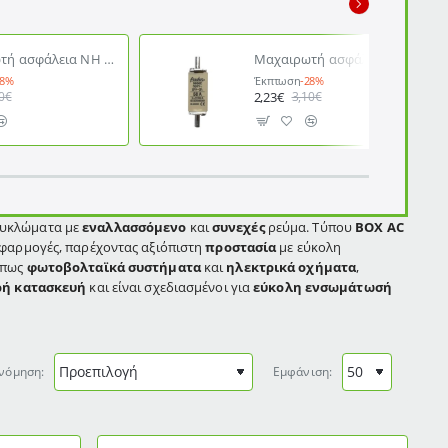
Μαχαιρωτή ασφάλεια NH τύπου ΒΟΧ gG Νο 000 63Α FREDER
Μαχαιρωτή ασφάλεια NH τύπου ΒΟΧ gG Νο 000 50Α FREDER
28%
Έκπτωση
-28%
2,23€
0€
3,10€
υκλώματα με
εναλλασσόμενο
και
συνεχές
ρεύμα. Τύπου
BOX AC
φαρμογές, παρέχοντας αξιόπιστη
προστασία
με εύκολη
 όπως
φωτοβολταϊκά συστήματα
και
ηλεκτρικά οχήματα
,
ρή
κατασκευή
και είναι σχεδιασμένοι για
εύκολη ενσωμάτωσή
νόμηση:
Εμφάνιση: