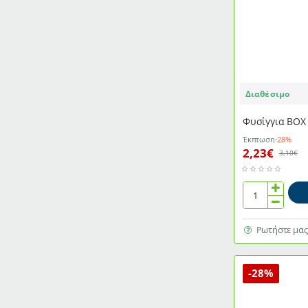
Διαθέσιμο
Φυσίγγια ΒΟΧ
Έκπτωση
-28%
2,23€
3,10€
Φυσίγγια
ΒΟΧ
Νο
Ρωτήστε μας
000
10Α
FREDER
-28%