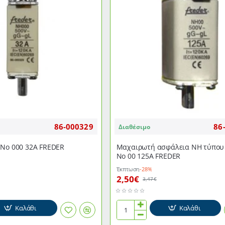
86-000329
86
Διαθέσιμο
 Νο 000 32Α FREDER
Μαχαιρωτή ασφάλεια NH τύπου
Νο 00 125Α FREDER
Έκπτωση
-28%
2,50€
3,47€
Καλάθι
Καλάθι
Μαχαιρωτή
ασφάλεια