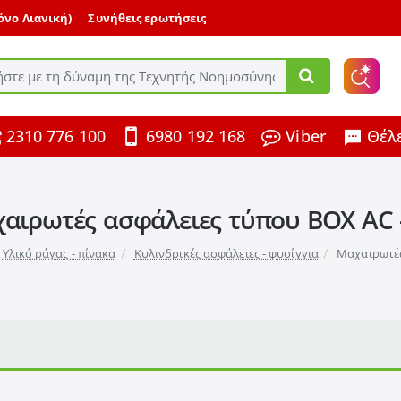
μόνο Λιανική)
Συνήθεις ερωτήσεις
ε
2310 776 100
6980 192 168
Viber
Θέλε
ης
αιρωτές ασφάλειες τύπου BOX AC 
Υλικό ράγας - πίνακα
Κυλινδρικές ασφάλειες - φυσίγγια
Μαχαιρωτές