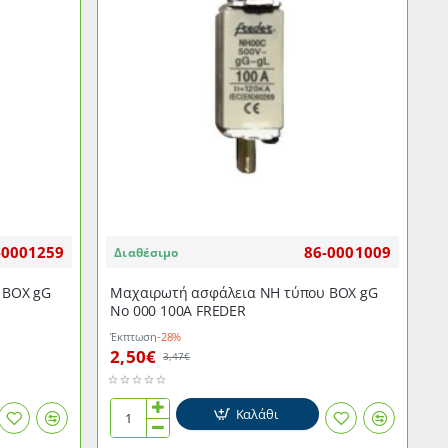
-0001259
86-0001009
Διαθέσιμο
 ΒΟΧ gG
Μαχαιρωτή ασφάλεια NH τύπου ΒΟΧ gG
Νο 000 100Α FREDER
Έκπτωση
-28%
2,50€
3,47€
Καλάθι
Μαχαιρωτή
ασφάλεια