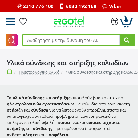
2310 776 100
6980 192 168
Viber
Αναζήτηση
με
την
Υλικά σύνδεσης και στήριξης καλωδίων
δύναμη
του
home
Ηλεκτρολογικό υλικό
Υλικά σύνδεσης και στήριξης καλωδίω
ΑΙ...
Τα
υλικά σύνδεσης
και
στήριξης
αποτελούν βασικό στοιχείο
ηλεκτρολογικών εγκαταστάσεων
. Τα καλώδια απαιτούν σωστή
στήριξη
και
σύνδεση
για να λειτουργούν απροβλημάτιστα και
να αποφευχθούν πιθανά προβλήματα. Είναι σημαντικό να
επιλέγονται υλικά υψηλής
ποιότητας
και
σωστές τεχνικές
στήριξης
και
σύνδεσης
, προκειμένου να διασφαλιστεί η
ανθεκτικότητα
και η
ασφάλεια.