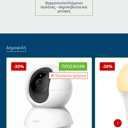
Θερμοσυστελλόμενοι
σωλήνες - ακροκιβώτια και
μούφες
Δημοφιλή
-30%
ΠΡΟΣΦΟΡΆ
-30%
Εξαντλείται γρήγορα