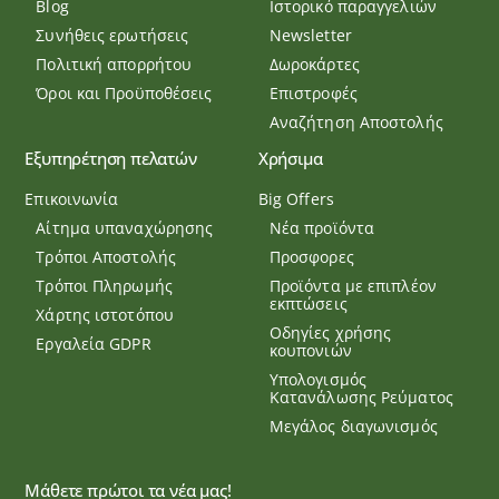
Blog
Ιστορικό παραγγελιών
Συνήθεις ερωτήσεις
Newsletter
Πολιτική απορρήτου
Δωροκάρτες
Όροι και Προϋποθέσεις
Επιστροφές
Αναζήτηση Αποστολής
Εξυπηρέτηση πελατών
Χρήσιμα
Επικοινωνία
Big Offers
Αίτημα υπαναχώρησης
Νέα προϊόντα
Τρόποι Αποστολής
Προσφορες
Τρόποι Πληρωμής
Προϊόντα με επιπλέον
εκπτώσεις
Χάρτης ιστοτόπου
Οδηγίες χρήσης
Εργαλεία GDPR
κουπονιών
Υπολογισμός
Κατανάλωσης Ρεύματος
Μεγάλος διαγωνισμός
Μάθετε πρώτοι τα νέα μας!