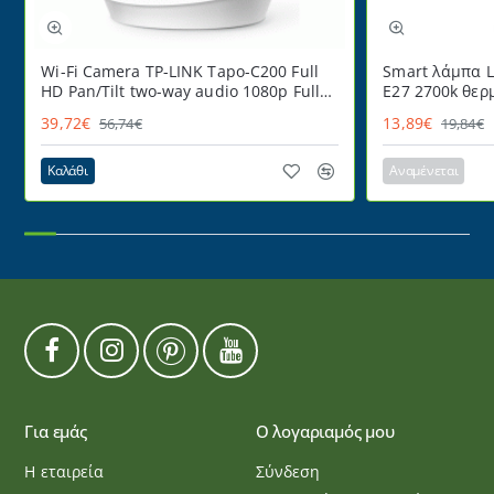
Wi-Fi Camera TP-LINK Tapo-C200 Full
Smart λάμπα L
HD Pan/Tilt two-way audio 1080p Full
E27 2700k θερ
HD
220° ντιμαριζ
39,72€
13,89€
56,74€
19,84€
Καλάθι
Αναμένεται
Για εμάς
Ο λογαριαμός μου
Η εταιρεία
Σύνδεση