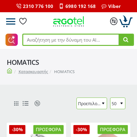
2310 776 100
6980 192 168
Viber
Αναζήτηση
με
την
HOMATICS
δύναμη
του
home
Κατασκευαστής
HOMATICS
ΑΙ...
-30%
ΠΡΟΣΦΟΡΆ
-30%
ΠΡΟΣΦΟΡΆ