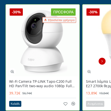
-30%
ΠΡΟΣΦΟΡΆ
-30%
Εξαντλείται γρήγορα
Wi-Fi Camera TP-LINK Tapo-C200 Full
Smart λάμπα L
HD Pan/Tilt two-way audio 1080p Full
E27 2700k θερ
HD
220° ντιμαριζ
39,72€
13,89€
56,74€
19,84€
Καλάθι
Αναμένεται