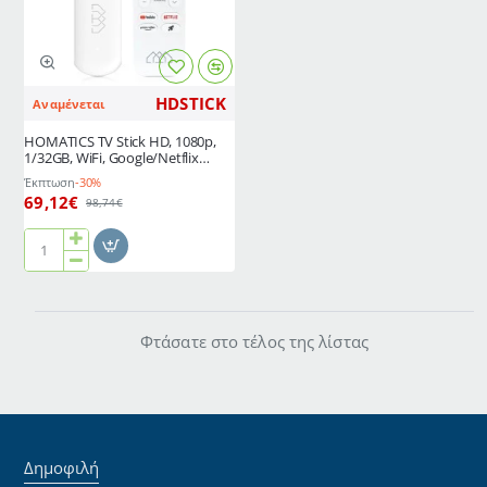
Google
Google
πιστοποίηση,
πιστοποίηση,
Android
Android
12
11
HDSTICK
Αναμένεται
HOMATICS TV Stick HD, 1080p,
1/32GB, WiFi, Google/Netflix
πιστοποίηση, Android 11
Έκπτωση
-30%
69,12€
98,74€
HOMATICS
TV
Stick
HD,
Φτάσατε στο τέλος της λίστας
1080p,
1/32GB,
WiFi,
Google/Netflix
πιστοποίηση,
Android
Δημοφιλή
11