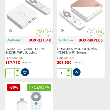
BOXRLITE4K
BOXR4KPLUS
Διαθέσιμο
Διαθέσιμο
HOMATICS TV Box R Lite 4K,
HOMATICS TV Box R 4K Plus,
2/32GB, WiFi, Google
4/32GB, WiFi, Google
πιστοποίηση, Android 12
πιστοποίηση, Android 11
Έκπτωση
-30%
Έκπτωση
-30%
137,71€
209,93€
196,73€
299,90€
HOMATICS
HOMATICS
TV
TV
Box
Box
-30%
ΠΡΟΣΦΟΡΆ
R
R
Lite
4K
4K,
Plus,
2/32GB,
4/32GB,
WiFi,
WiFi,