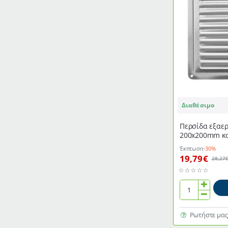
Διαθέσιμο
Περσίδα εξαε
200x200mm κα
εξωτερικό χώ
Έκπτωση
-30%
19,79€
28,27
Περσίδα
εξαερισμού
ανοξείδωτη
Ρωτήστε μας
200x200mm