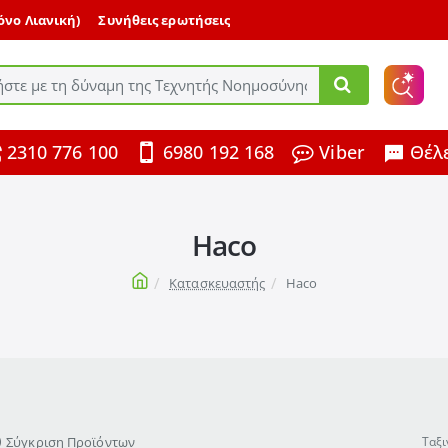
μόνο Λιανική)
Συνήθεις ερωτήσεις
ε
2310 776 100
6980 192 168
Viber
Θέλε
ης
Haco
home
Κατασκευαστής
Haco
Σύγκριση Προϊόντων
Ταξι