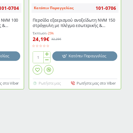
101-0704
101-0706
Κατόπιν Παραγγελίας
η NVM 100
Περσίδα εξαερισμού ανοξείδωτη NVM 150
ς &
στρόγγυλη με πλέγμα εσωτερικής &
εξωτερικής τοποθέτησης
Έκπτωση
-25%
24,19€
32,25€
ελίας
Κατόπιν Παραγγελίας
Περσίδα
εξαερισμού
ανοξείδωτη
NVM
ς στο Viber
Ρωτήστε μας
Ρωτήστε μας στο Viber
150
στρόγγυλη
με
πλέγμα
εσωτερικής
&
εξωτερικής
τοποθέτησης