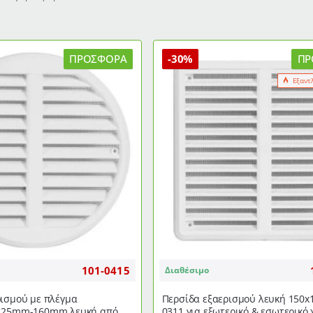
ΠΡΟΣΦΟΡΆ
-30%
ΠΡ
Εξαντ
101-0415
Διαθέσιμο
ρισμού με πλέγμα
Περσίδα εξαερισμού λευκή 150
 125mm-160mm λευκή από
0311 για εξωτερικό & εσωτερικό