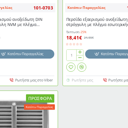
101-0703
γγελίας
Κατόπιν Παραγγελίας
ρισμού ανοξείδωτη DIN
Περσίδα εξαερισμού ανοξείδωτ
γυλη NVM με πλέγμα
στρόγγυλη με πλέγμα εσωτερική
εξωτερικής τοποθέτησης
εξωτερικής τοποθέτησης
Έκπτωση
-25%
18,41€
€
24,55€
Κατόπιν Παραγγελίας
Κατόπιν Παραγγ
Περσίδα
εξαερισμού
ανοξείδωτη
NVM
Ρωτήστε μας στο Viber
Ρωτήστε μας
Ρωτήστε μα
100
στρόγγυλη
με
πλέγμα
ΠΡΟΣΦΟΡΆ
εσωτερικής
Κατόπιν Παραγγελίας
&
εξωτερικής
τοποθέτησης