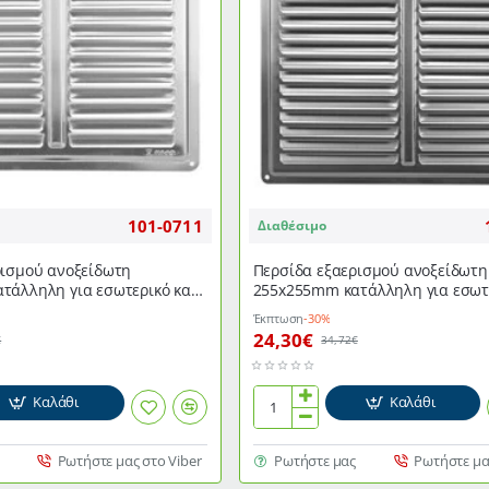
101-0711
Διαθέσιμο
ρισμού ανοξείδωτη
Περσίδα εξαερισμού ανοξείδωτη
τάλληλη για εσωτερικό και
255x255mm κατάλληλη για εσωτε
ρο
εξωτερικό χώρο
Έκπτωση
-30%
24,30€
€
34,72€
Καλάθι
Καλάθι
Περσίδα
εξαερισμού
ανοξείδωτη
Ρωτήστε μας στο Viber
Ρωτήστε μας
Ρωτήστε μα
255x255mm