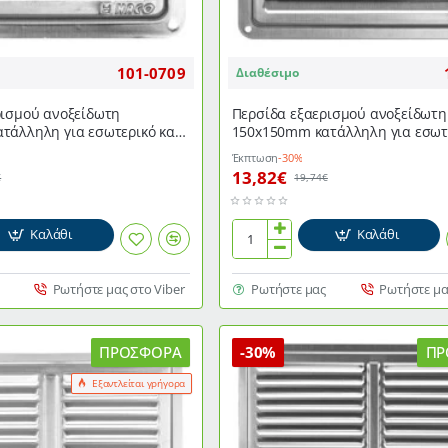
101-0709
Διαθέσιμο
ρισμού ανοξείδωτη
Περσίδα εξαερισμού ανοξείδωτη
τάλληλη για εσωτερικό και
150x150mm κατάλληλη για εσωτε
ρο
εξωτερικό χώρο
Έκπτωση
-30%
13,82€
€
19,74€
Καλάθι
Καλάθι
Περσίδα
εξαερισμού
ανοξείδωτη
Ρωτήστε μας στο Viber
Ρωτήστε μας
Ρωτήστε μα
150x150mm
κατάλληλη
για
ΠΡΟΣΦΟΡΆ
-30%
ΠΡ
εσωτερικό
Εξαντλείται γρήγορα
και
εξωτερικό
χώρο