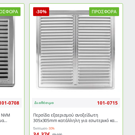
κατάλληλη
για
ΟΣΦΟΡΆ
-30%
ΠΡΟΣΦΟΡΆ
εσωτερικό
και
εξωτερικό
χώρο
101-0708
101-0715
Διαθέσιμο
η NVM
Περσίδα εξαερισμού ανοξείδωτη
μα
305x305mm κατάλληλη για εσωτερικό και
εξωτερικό χώρο
Έκπτωση
-30%
34,37€
49,10€