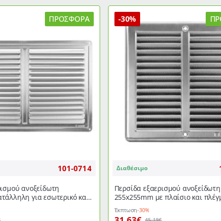
κατάλληλη
για
ΠΡΟΣΦΟΡΆ
-30%
ΠΡ
εσωτερικό
και
εξωτερικό
χώρο
101-0714
Διαθέσιμο
ρισμού ανοξείδωτη
Περσίδα εξαερισμού ανοξείδωτ
τάλληλη για εσωτερικό και
255x255mm με πλαίσιο και πλέγ
ρο
250x250
Έκπτωση
-30%
31,63€
€
45,19€