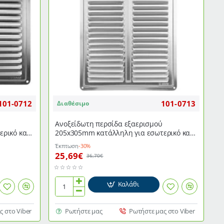
τοποθέτησης
101-0712
101-0713
Διαθέσιμο
Ανοξείδωτη περσίδα εξαερισμού
ρικό και
205x305mm κατάλληλη για εσωτερικό και
εξωτερικό χώρο
Έκπτωση
-30%
25,69€
36,70€
Καλάθι
Ανοξείδωτη
περσίδα
εξαερισμού
ς στο Viber
Ρωτήστε μας
Ρωτήστε μας στο Viber
205x305mm