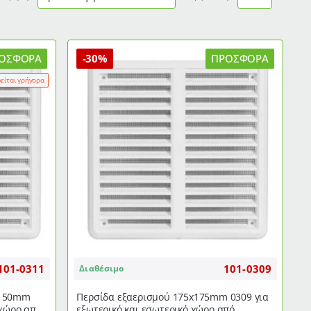
ΟΣΦΟΡΆ
-30%
ΠΡΟΣΦΟΡΆ
λείται γρήγορα
101-0311
101-0309
Διαθέσιμο
x150mm
Περσίδα εξαερισμού 175x175mm 0309 για
 χώρο από
εξωτερικό και εσωτερικό χώρο από