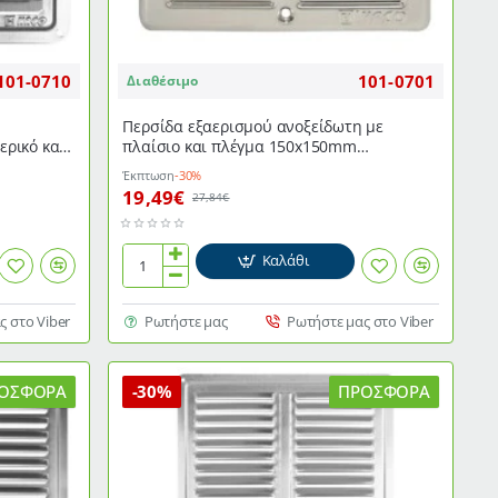
101-0710
101-0701
Διαθέσιμο
Περσίδα εξαερισμού ανοξείδωτη με
ρικό και
πλαίσιο και πλέγμα 150x150mm
εσωτερικής και εξωτερικής τοποθέτησης
Έκπτωση
-30%
19,49€
27,84€
Καλάθι
Περσίδα
εξαερισμού
ανοξείδωτη
ς στο Viber
Ρωτήστε μας
Ρωτήστε μας στο Viber
με
πλαίσιο
και
ΟΣΦΟΡΆ
-30%
ΠΡΟΣΦΟΡΆ
πλέγμα
150x150mm
εσωτερικής
και
εξωτερικής