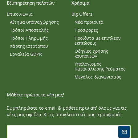
Εξυπηρέτηση πελατών
Χρήσιμα
Επικοινωνία
Big Offers
Αίτημα υπαναχώρησης
Νέα προϊόντα
Τρόποι Αποστολής
Προσφορες
Τρόποι Πληρωμής
Προϊόντα με επιπλέον
εκπτώσεις
Χάρτης ιστοτόπου
Οδηγίες χρήσης
Εργαλεία GDPR
κουπονιών
Υπολογισμός
Κατανάλωσης Ρεύματος
Μεγάλος διαγωνισμός
Μάθετε πρώτοι τα νέα μας!
Συμπληρώστε το email & μάθετε πριν απ' όλους για τις
νέες μας αφίξεις & τις αποκλειστικές μας προσφορές.