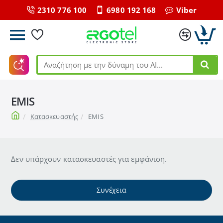
2310 776 100
6980 192 168
Viber
Αναζήτηση
με
την
EMIS
δύναμη
του
home
Κατασκευαστής
EMIS
ΑΙ...
Δεν υπάρχουν κατασκευαστές για εμφάνιση.
Συνέχεια