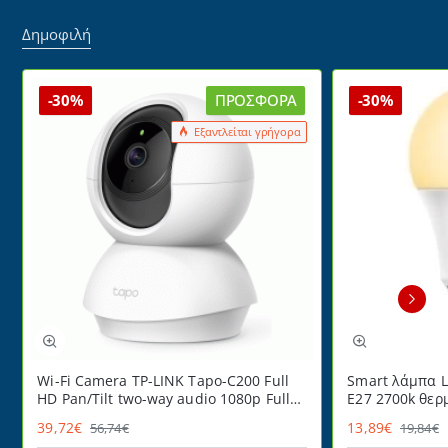
Δημοφιλή
-30%
ΠΡΟΣΦΟΡΆ
-30%
Εξαντλείται γρήγορα
Wi-Fi Camera TP-LINK Tapo-C200 Full
Smart λάμπα L
HD Pan/Tilt two-way audio 1080p Full
E27 2700k θερ
HD
220° ντιμαριζ
39,72€
13,89€
56,74€
19,84€