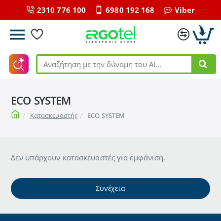
2310 776 100
6980 192 168
Viber
Αναζήτηση
με
την
ECO SYSTEM
δύναμη
του
home
Κατασκευαστής
ECO SYSTEM
ΑΙ...
Δεν υπάρχουν κατασκευαστές για εμφάνιση.
Συνέχεια