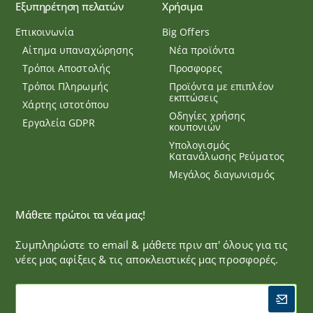
Εξυπηρέτηση πελατών
Χρήσιμα
Επικοινωνία
Big Offers
Αίτημα υπαναχώρησης
Νέα προϊόντα
Τρόποι Αποστολής
Προσφορες
Τρόποι Πληρωμής
Προϊόντα με επιπλέον
εκπτώσεις
Χάρτης ιστοτόπου
Οδηγίες χρήσης
Εργαλεία GDPR
κουπονιών
Υπολογισμός
Κατανάλωσης Ρεύματος
Μεγάλος διαγωνισμός
Μάθετε πρώτοι τα νέα μας!
Συμπληρώστε το email & μάθετε πριν απ' όλους για τις
νέες μας αφίξεις & τις αποκλειστικές μας προσφορές.