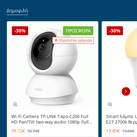
Δημοφιλή
-30%
ΠΡΟΣΦΟΡΆ
-30%
Εξαντλείται γρήγορα
Wi-Fi Camera TP-LINK Tapo-C200 Full
Smart λάμπα L
HD Pan/Tilt two-way audio 1080p Full
E27 2700k θερ
HD
220° ντιμαριζ
39,72€
13,89€
56,74€
19,84€