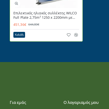
Επιλεκτικός ηλιακός συλλέκτης WILCO
Full Plate 2,75m² 1250 x 2200mm με
security κρύσταλλο 4mm
451,36€
644,80€
Καλάθι
Για εμάς
Ο λογαριαμός μου