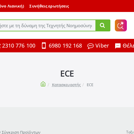
μόνο Λιανική)
Συνήθεις ερωτήσεις
ε
2310 776 100
6980 192 168
Viber
Θέλε
ης
ECE
home
Κατασκευαστής
ECE
Σύγκριση Προϊόντων
Ταξι