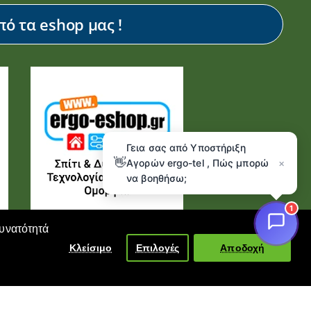
ό τα eshop μας !
Γεια σας από Υποστήριξη
👋
Αγορών ergo-tel , Πώς μπορώ
×
να βοηθήσω;
1
δυνατότητά
Κλείσιμο
Επιλογές
Αποδοχή