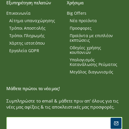
Εξυπηρέτηση πελατών
Χρήσιμα
Επικοινωνία
Big Offers
Αίτημα υπαναχώρησης
Νέα προϊόντα
Τρόποι Αποστολής
Προσφορες
Τρόποι Πληρωμής
Προϊόντα με επιπλέον
εκπτώσεις
Χάρτης ιστοτόπου
Οδηγίες χρήσης
Εργαλεία GDPR
κουπονιών
Υπολογισμός
Κατανάλωσης Ρεύματος
Μεγάλος διαγωνισμός
Μάθετε πρώτοι τα νέα μας!
Συμπληρώστε το email & μάθετε πριν απ' όλους για τις
νέες μας αφίξεις & τις αποκλειστικές μας προσφορές.