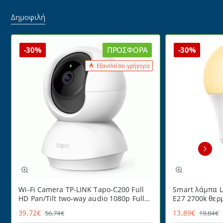
Δημοφιλή
-30%
ΠΡΟΣΦΟΡΆ
-30%
Εξαντλείται γρήγορα
Wi-Fi Camera TP-LINK Tapo-C200 Full
Smart λάμπα L
HD Pan/Tilt two-way audio 1080p Full
E27 2700k θερ
HD
220° ντιμαριζ
39,72€
13,89€
56,74€
19,84€