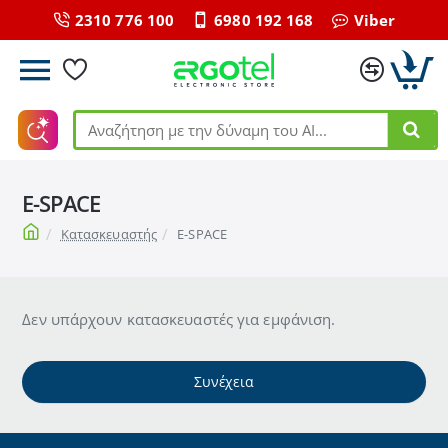
2310 776 100
6980 192 168
Viber
Αναζήτηση
με
την
E-SPACE
δύναμη
του
home
Κατασκευαστής
E-SPACE
ΑΙ...
Δεν υπάρχουν κατασκευαστές για εμφάνιση.
Συνέχεια