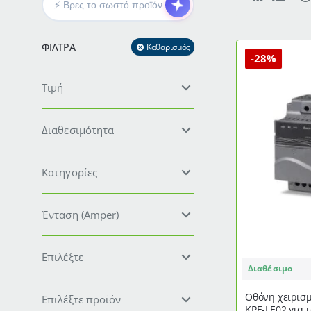
ΦΊΛΤΡΑ
Καθαρισμός
-28%
Τιμή
Διαθεσιμότητα
Κατηγορίες
Ένταση (Amper)
Επιλέξτε
Διαθέσιμο
Οθόνη χειρισ
Επιλέξτε προϊόν
KPE-LE02 για τους ρυθμιστές στροφών