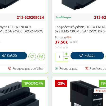
213-620205024
213-6
Διαθέσιμο
ράγας DELTA ENERGY
Τροφοδοτικό ράγας DELTA ENER
ME 2,5Α 24VDC DRC-24V60W
SYSTEMS CROME 5Α 12VDC DRC
Έκπτωση
-28%
37,50€
€
52,08€
Καλάθι
Καλάθι
Τροφοδοτικό
ράγας
DELTA
Ρωτήστε μας στο Viber
Ρωτήστε μας
Ρωτήστε μα
ENERGY
SYSTEMS
CROME
ΠΡΟΣΦΟΡΆ
-28%
ΠΡ
5Α
Εξαντ
12VDC
DRC-
12V60W