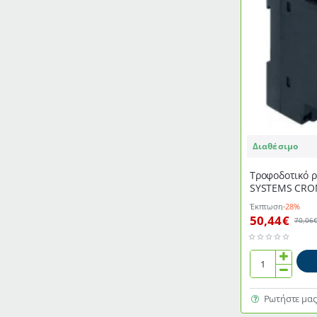
Διαθέσιμο
Τροφοδοτικό 
SYSTEMS CROM
24V100W
Έκπτωση
-28%
50,44€
70,06
Τροφοδοτικό
ράγας
DELTA
Ρωτήστε μας
ENERGY