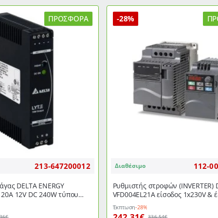
SYSTEMS
LYTE
ΠΡΟΣΦΟΡΆ
-28%
ΠΡ
120W
τύπου
DRL-
24V120W1ΕΝ
213-647200012
112-0
Διαθέσιμο
ράγας DELTA ENERGY
Ρυθμιστής στροφών (INVERTER) 
 20Α 12V DC 240W τύπου
VFD004EL21A είσοδος 1x230V & έ
1ΕΝ
3x380V 0,4Kw 0,5HP 2,5A
Έκπτωση
-28%
242,31€
,36€
336,54€