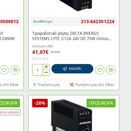
20500012
213-642301224
Διαθέσιμο
GY
Τροφοδοτικό ράγας DELTA ENERGY
-12V60W
SYSTEMS LYTE 3,12Α 24V DC 75W τύπου
DRL-24V75W1ΑΖ
Έκπτωση
-28%
41,07€
57,04€
Καλάθι
Τροφοδοτικό
ράγας
DELTA
ς στο Viber
Ρωτήστε μας
Ρωτήστε μας στο Viber
ENERGY
SYSTEMS
LYTE
ΟΣΦΟΡΆ
-28%
ΠΡΟΣΦΟΡΆ
3,12Α
λείται γρήγορα
24V
DC
75W
τύπου