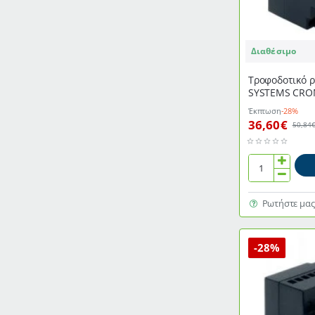
Διαθέσιμο
Τροφοδοτικό 
SYSTEMS CRO
Έκπτωση
-28%
36,60€
50,84
Τροφοδοτικό
ράγας
DELTA
Ρωτήστε μας
ENERGY
SYSTEMS
CROME
-28%
2,5Α
24VDC
DRC-
24V60W