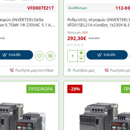
VFD007E21T
112-0
Διαθέσιμο
οφών (INVERTER) Delta
Ρυθμιστής στροφών (INVERTER) 
ive 0.75kW 1Φ 230VAC 5.1 A,
VFD015EL21A είσοδος 1x230V & έ
ries
3x230V 1,5Kw 2HP 7,50A
Έκπτωση
-28%
292,30€
,40€
405,98€
Καλάθι
Καλάθι
Ρυθμιστής
στροφών
(INVERTER)
Ρωτήστε μας στο Viber
Ρωτήστε μας
Ρωτήστε μα
DELTA
VFD015EL21A
είσοδος
ΠΡΟΣΦΟΡΆ
-28%
ΠΡ
1x230V
&
έξοδος
3x230V
1,5Kw
2HP
7,50A