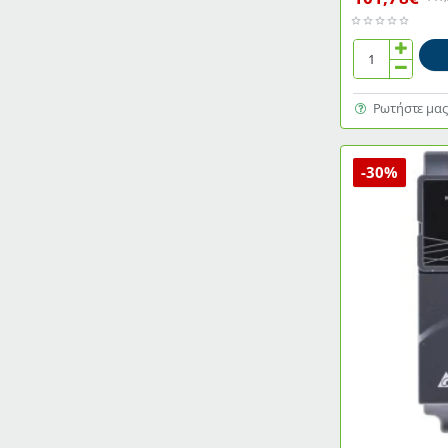
Τροφοδοτικό
ράγας
DELTA
Ρωτήστε μας
ENERGY
SYSTEMS
LYTE
-30%
20Α
12V
DC
240W
τύπου
DRL-
12V240W1ΕΝ