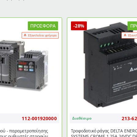
ΠΡΟΣΦΟΡΆ
-28%
ΠΡ
Εξαντλείται γρήγορα
Εξαντ
112-001920000
213-6
Διαθέσιμο
μού - παραμετροποίησης
Τροφοδοτικό ράγας DELTA ENER
SYSTEMS CROME 1.25Α 24VDC D