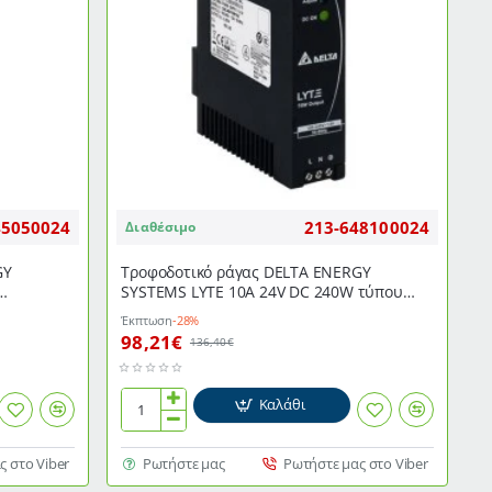
DRL-
24V75W1ΑΖ
45050024
213-648100024
Διαθέσιμο
GY
Τροφοδοτικό ράγας DELTA ENERGY
SYSTEMS LYTE 10Α 24V DC 240W τύπου
DRL-24V240W1ΕΝ
Έκπτωση
-28%
98,21€
136,40€
Καλάθι
Τροφοδοτικό
ράγας
DELTA
ς στο Viber
Ρωτήστε μας
Ρωτήστε μας στο Viber
ENERGY