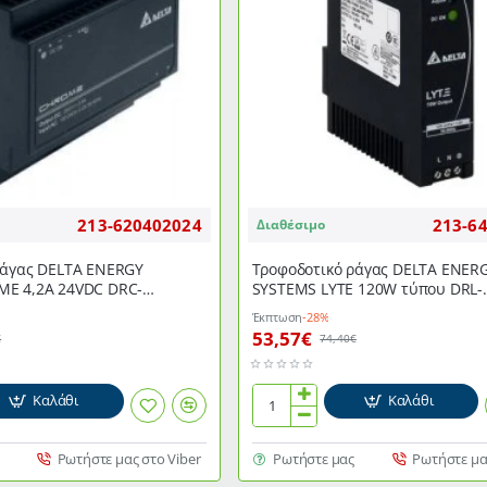
213-620402024
213-6
Διαθέσιμο
ράγας DELTA ENERGY
Τροφοδοτικό ράγας DELTA ENER
E 4,2Α 24VDC DRC-
SYSTEMS LYTE 120W τύπου DRL-
24V120W1ΕΝ
Έκπτωση
-28%
53,57€
€
74,40€
Καλάθι
Καλάθι
Τροφοδοτικό
ράγας
DELTA
Ρωτήστε μας στο Viber
Ρωτήστε μας
Ρωτήστε μα
ENERGY