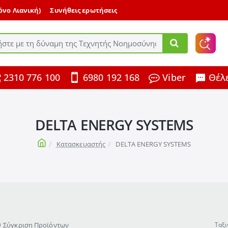
μόνο Λιανική)
Συνήθεις ερωτήσεις
ε
2310 776 100
6980 192 168
Viber
Θέλε
ης
DELTA ENERGY SYSTEMS
home
Κατασκευαστής
DELTA ENERGY SYSTEMS
Σύγκριση Προϊόντων
Ταξι