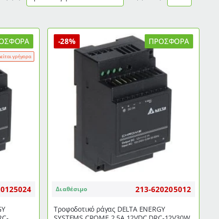
ΟΣΦΟΡΆ
-28%
ΠΡΟΣΦΟΡΆ
λείται γρήγορα
20125024
213-620205012
Διαθέσιμο
GY
Τροφοδοτικό ράγας DELTA ENERGY
RC-
SYSTEMS CROME 2.5Α 12VDC DRC-12V30W