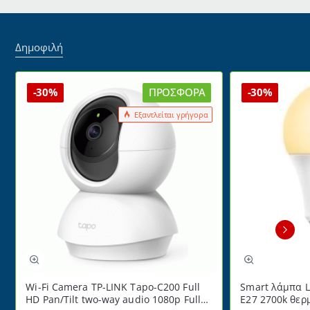
W12
BLUE
με
LINE
κάλυψη
PET
Δημοφιλή
12x12m
BPR2-
WP12
με
-30%
ΠΡΟΣΦΟΡΆ
-30%
8
επίπεδα
Εξαντλείται γρήγορα
εντοπισμού
Wi-Fi Camera TP-LINK Tapo-C200 Full
Smart λάμπα L
HD Pan/Tilt two-way audio 1080p Full
E27 2700k θερ