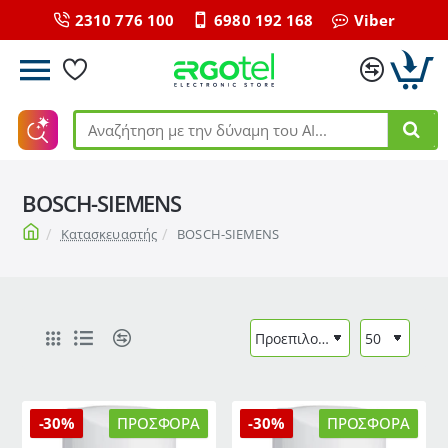
2310 776 100
6980 192 168
Viber
Αναζήτηση
με
την
BOSCH-SIEMENS
δύναμη
του
home
Κατασκευαστής
BOSCH-SIEMENS
ΑΙ...
-30%
ΠΡΟΣΦΟΡΆ
-30%
ΠΡΟΣΦΟΡΆ