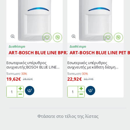
Διαθέσιμο
Διαθέσιμο
ART-BOSCH BLUE LINE BPR2-W12
ART-BOSCH BLUE LINE PET 
Εσωτερικός υπέρυθρος
Εσωτερικός υπέρυθρος
ανιχνευτής BOSCH BLUE LINE
ανιχνευτής με κάθετη δέσμη
BPR2-W12 με κάλυψη 12x12m
BOSCH BLUE LINE PET BPR2-
Έκπτωση
-30%
Έκπτωση
-30%
WP12 με 8 επίπεδα εντοπισμού
19,62€
22,92€
28,02€
32,74€
Εσωτερικός
Εσωτερικός
υπέρυθρος
υπέρυθρος
ανιχνευτής
ανιχνευτής
BOSCH
με
Φτάσατε στο τέλος της λίστας
BLUE
κάθετη
LINE
δέσμη
BPR2-
BOSCH