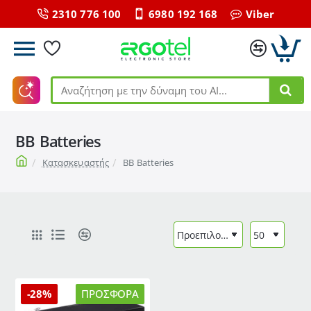
2310 776 100
6980 192 168
Viber
Αναζήτηση
με
την
BB Batteries
δύναμη
του
home
Κατασκευαστής
BB Batteries
ΑΙ...
-28%
ΠΡΟΣΦΟΡΆ