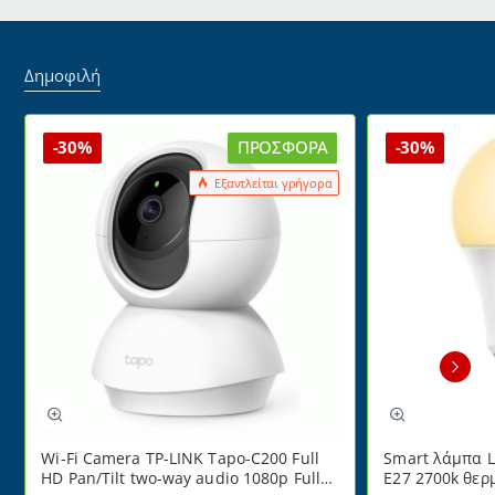
/
DC12V
Δημοφιλή
-30%
ΠΡΟΣΦΟΡΆ
-30%
Εξαντλείται γρήγορα
Wi-Fi Camera TP-LINK Tapo-C200 Full
Smart λάμπα L
HD Pan/Tilt two-way audio 1080p Full
E27 2700k θερ