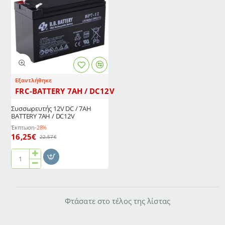
Εξαντλήθηκε
FRC-BATTERY 7AH / DC12V
Συσσωρευτής 12V DC / 7AH
BATTERY 7AH / DC12V
Έκπτωση
-28%
16,25€
22,57€
Συσσωρευτής
12V
DC
/
Φτάσατε στο τέλος της λίστας
7AH
BATTERY
7AH