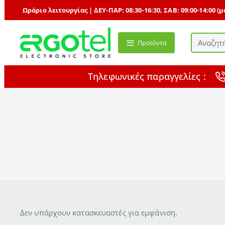
Ωράριο λειτουργίας | ΔΕΥ-ΠΑΡ: 08:30-16:30, ΣΑΒ: 09:00-14:00 (
Προϊόντα
Αναζητήστ
με
τη
Τηλεφωνικές παραγγελίες :
δύναμη
της
Τεχνητής
Νοημοσύν
...
Δεν υπάρχουν κατασκευαστές για εμφάνιση.