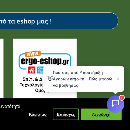
ό τα eshop μας !
Γεια σας από Υποστήριξη
👋
Αγορών ergo-tel , Πώς μπορώ
×
να βοηθήσω;
1
δυνατότητά
Κλείσιμο
Επιλογές
Αποδοχή