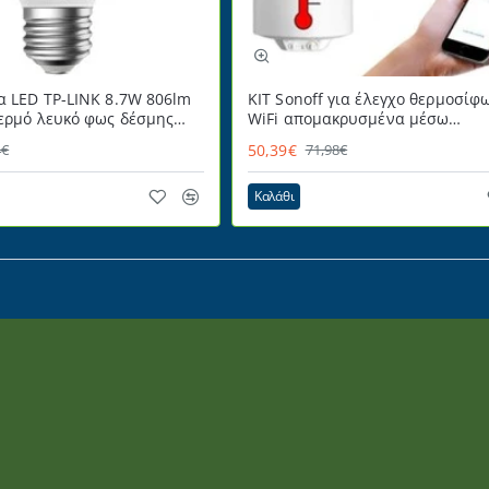
α LED TP-LINK 8.7W 806lm
ΚΙΤ Sonoff για έλεγχο θερμοσίφ
θερμό λευκό φως δέσμης
WiFi απομακρυσμένα μέσω
ιζόμενη
Smartphone
50,39€
4€
71,98€
Καλάθι