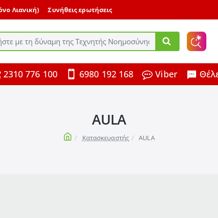
μόνο Λιανική)
Συνήθεις ερωτήσεις
ε
2310 776 100
6980 192 168
Viber
Θέλε
ης
AULA
home
Κατασκευαστής
AULA