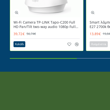
Wi-Fi Camera TP-LINK Tapo-C200 Full
Smart λάμπ
HD Pan/Tilt two-way audio 1080p Full
E27 2700k 
HD
220° ντιμαρ
39,72€
13,89€
56,74€
19,8
Καλάθι
Αναμένεται