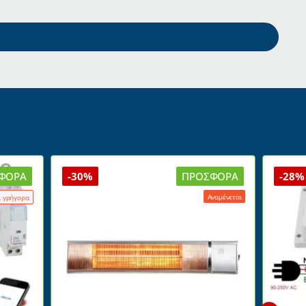
ΦΟΡΆ
-30%
ΠΡΟΣΦΟΡΆ
-28%
Αναμένεται
ι γρήγορα